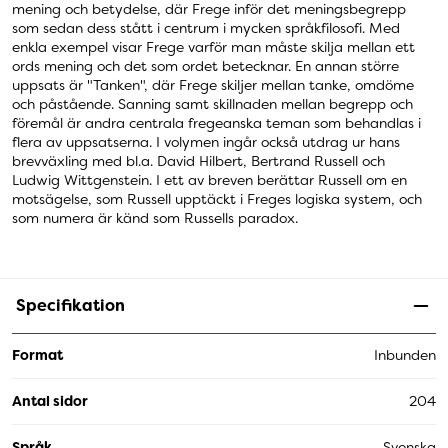
mening och betydelse, där Frege inför det meningsbegrepp
som sedan dess stått i centrum i mycken språkfilosofi. Med
enkla exempel visar Frege varför man måste skilja mellan ett
ords mening och det som ordet betecknar. En annan större
uppsats är "Tanken", där Frege skiljer mellan tanke, omdöme
och påstående. Sanning samt skillnaden mellan begrepp och
föremål är andra centrala fregeanska teman som behandlas i
flera av uppsatserna. I volymen ingår också utdrag ur hans
brevväxling med bl.a. David Hilbert, Bertrand Russell och
Ludwig Wittgenstein. I ett av breven berättar Russell om en
motsägelse, som Russell upptäckt i Freges logiska system, och
som numera är känd som Russells paradox.
Specifikation
Format
Inbunden
Antal sidor
204
Språk
Svenska