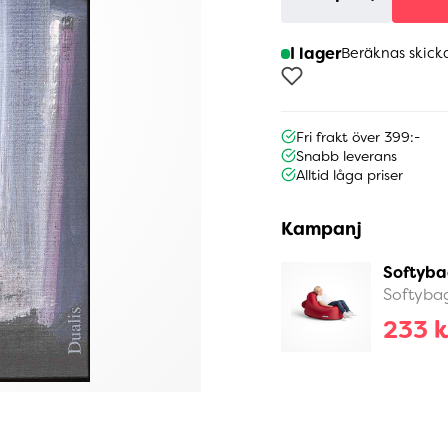
I lager
Beräknas skick
Fri frakt över 399:-
Snabb leverans
Alltid låga priser
Kampanj
Softyba
Softyba
233 k