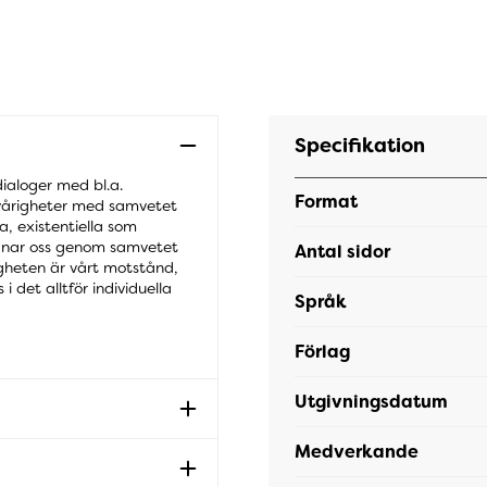
Specifikation
dialoger med bl.a.
Format
svårigheter med samvetet
a, existentiella som
 manar oss genom samvetet
Antal sidor
igheten är vårt motstånd,
i det alltför individuella
Språk
Förlag
Utgivningsdatum
Medverkande