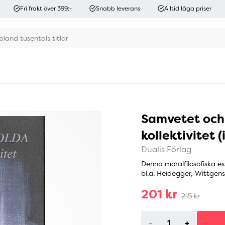
Fri frakt över 399:-
Snabb leverans
Alltid låga priser
Samvetet och 
kollektivitet 
Dualis Förlag
Denna moralfilosofiska es
bl.a. Heidegger, Wittgenst
201 kr
215 kr
-
+