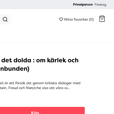
Privatperson
Företag
Mina favoriter (0)
Gå till kassan
det dolda : om kärlek och
(inbunden)
sä är ett försök att genom kritiska dialoger med
ein, Freud och Nietzche visa att våra sv...
Köp