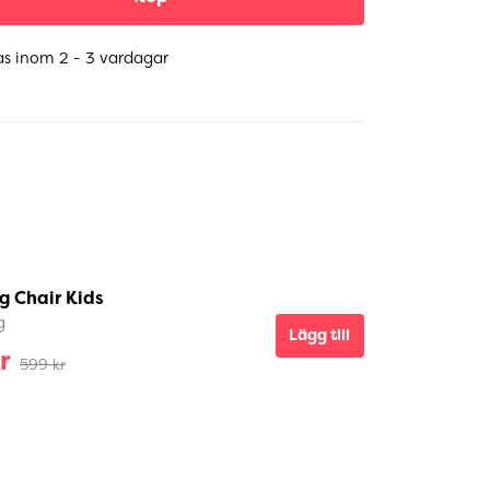
as inom 2 - 3 vardagar
g Chair Kids
g
Lägg till
r
599 kr