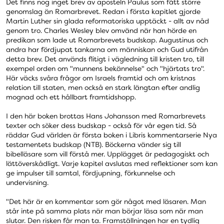
Det finns nog inget brev av aposteln Paulus som fått större
genomslag än Romarbrevet. Redan i första kapitlet gjorde
Martin Luther sin glada reformatoriska upptäckt - allt av nåd
genom tro. Charles Wesley blev omvänd när han hörde en
predikan som lade ut Romarbrevets budskap. Augustinus och
andra har fördjupat tankarna om människan och Gud utifrån
detta brev. Det används flitigt i vägledning till kristen tro, till
exempel orden om "munnens bekännelse" och "hjärtats tro".
Här väcks svåra frågor om Israels framtid och om kristnas
relation till staten, men också en stark längtan efter andlig
mognad och ett hållbart framtidshopp.
I den här boken brottas Hans Johansson med Romarbrevets
texter och söker dess budskap - också för vår egen tid. Så
räddar Gud världen är första boken i Libris kommentarserie Nya
testamentets budskap (NTB). Böckerna vänder sig till
bibelläsare som vill förstå mer. Upplägget är pedagogiskt och
lättöverskådligt. Varje kapitel avslutas med reflektioner som kan
ge impulser till samtal, fördjupning, förkunnelse och
undervisning.
"Det här är en kommentar som gör något med läsaren. Man
står inte på samma plats när man börjar läsa som när man
slutar. Den risken får man ta. Framställningen har en tydlig