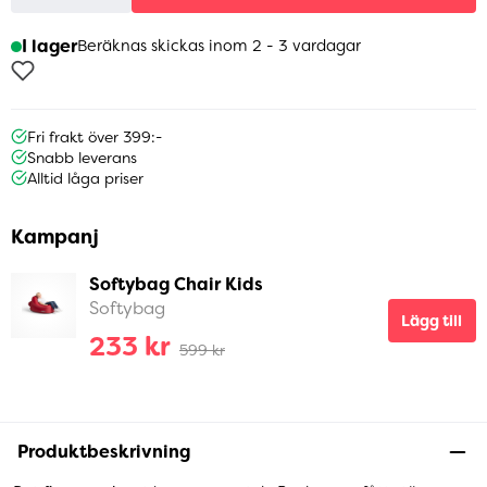
I lager
Beräknas skickas inom 2 - 3 vardagar
Fri frakt över 399:-
Snabb leverans
Alltid låga priser
Kampanj
Softybag Chair Kids
Softybag
Lägg till
233 kr
599 kr
Produktbeskrivning