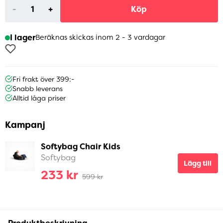
-
+
Köp
I lager
Beräknas skickas inom 2 - 3 vardagar
Fri frakt över 399:-
Snabb leverans
Alltid låga priser
Kampanj
Softybag Chair Kids
Softybag
Lägg till
233 kr
599 kr