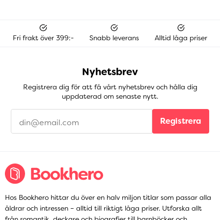
Fri frakt över 399:-
Snabb leverans
Alltid låga priser
Nyhetsbrev
Registrera dig för att få vårt nyhetsbrev och hålla dig
uppdaterad om senaste nytt.
Registrera
Hos Bookhero hittar du över en halv miljon titlar som passar alla
åldrar och intressen – alltid till riktigt låga priser. Utforska allt
från
romantik
,
deckare
och
biografier
till
barnböcker
och