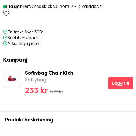
I lager
Beräknas skickas inom 2 - 3 vardagar
Fri frakt över 399:-
Snabb leverans
Alltid låga priser
Kampanj
Softybag Chair Kids
Softybag
Lägg till
233 kr
599 kr
Produktbeskrivning