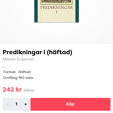
Predikningar I (häftad)
Mäster Eckehart
...
Format
Häftad
Omfång
190 sidor
242 kr
259 kr
-
+
Köp