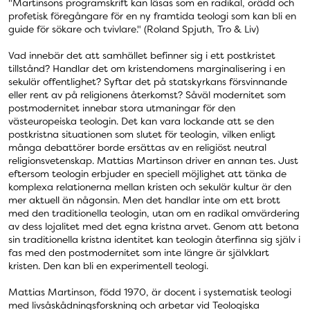
"Martinsons programskrift kan läsas som en radikal, orädd och
profetisk föregångare för en ny framtida teologi som kan bli en
guide för sökare och tvivlare." (Roland Spjuth, Tro & Liv)
Vad innebär det att samhället befinner sig i ett postkristet
tillstånd? Handlar det om kristendomens marginalisering i en
sekulär offentlighet? Syftar det på statskyrkans försvinnande
eller rent av på religionens återkomst? Såväl modernitet som
postmodernitet innebar stora utmaningar för den
västeuropeiska teologin. Det kan vara lockande att se den
postkristna situationen som slutet för teologin, vilken enligt
många debattörer borde ersättas av en religiöst neutral
religionsvetenskap. Mattias Martinson driver en annan tes. Just
eftersom teologin erbjuder en speciell möjlighet att tänka de
komplexa relationerna mellan kristen och sekulär kultur är den
mer aktuell än någonsin. Men det handlar inte om ett brott
med den traditionella teologin, utan om en radikal omvärdering
av dess lojalitet med det egna kristna arvet. Genom att betona
sin traditionella kristna identitet kan teologin återfinna sig själv i
fas med den postmodernitet som inte längre är självklart
kristen. Den kan bli en experimentell teologi.
Mattias Martinson, född 1970, är docent i systematisk teologi
med livsåskådningsforskning och arbetar vid Teologiska