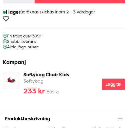
I lager
Beräknas skickas inom 2 - 3 vardagar
Fri frakt över 399:-
Snabb leverans
Alltid låga priser
Kampanj
Softybag Chair Kids
Softybag
Lägg till
233 kr
599 kr
Produktbeskrivning