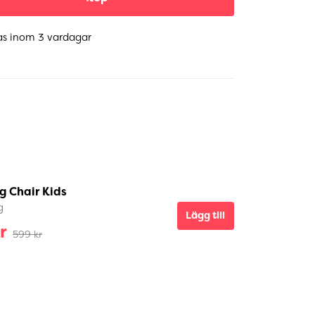
as inom 3 vardagar
g Chair Kids
g
Lägg till
r
599 kr