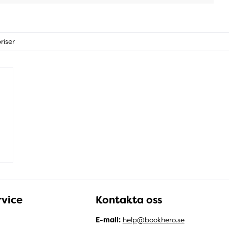
riser
vice
Kontakta oss
E-mail:
help@bookhero.se