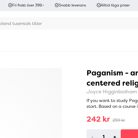
Fri frakt över 399:-
Snabb leverans
Alltid låga priser
Paganism - an
centered reli
Joyce Higginbotham
If you want to study Paga
start. Based on a course 
242 kr
259 kr
-
+