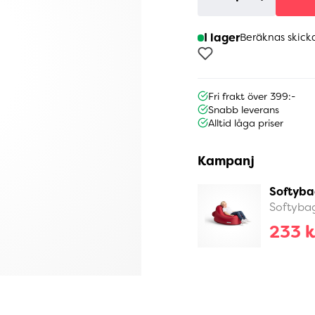
I lager
Beräknas skick
Fri frakt över 399:-
Snabb leverans
Alltid låga priser
Kampanj
Softyba
Softyba
233 k