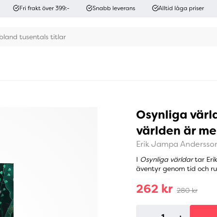
Fri frakt över 399:-
Snabb leverans
Alltid låga priser
Osynliga värld
världen är me
Erik Jampa Andersso
I
Osynliga världar
tar Eri
äventyr genom tid och rum,
262 kr
280 kr