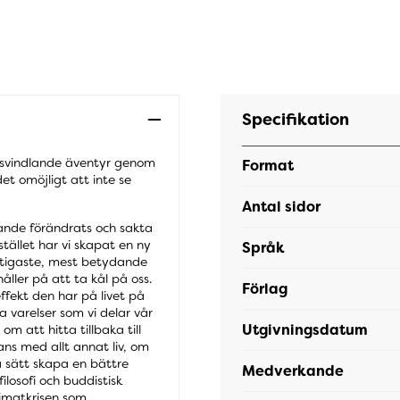
Specifikation
 svindlande äventyr genom
Format
det omöjligt att inte se
Antal sidor
evande förändrats och sakta
stället har vi skapat en ny
Språk
iktigaste, mest betydande
ller på att ta kål på oss.
Förlag
effekt den har på livet på
a varelser som vi delar vår
Utgivningsdatum
m att hitta tillbaka till
ans med allt annat liv, om
å sätt skapa en bättre
Medverkande
filosofi och buddistisk
limatkrisen som