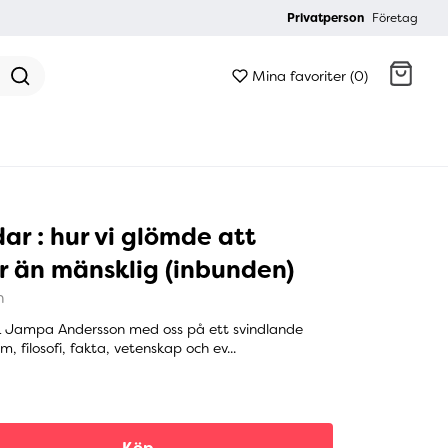
Privatperson
Företag
Mina favoriter (0)
Gå till kassan
ar : hur vi glömde att
r än mänsklig (inbunden)
n
k Jampa Andersson med oss på ett svindlande
 filosofi, fakta, vetenskap och ev...