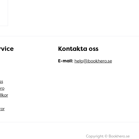
vice
Kontakta oss
E-mail:
help@bookhero.se
ss
ro
llkor
ror
Copyright © Bookhero.se