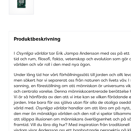
Produktbeskrivning
I
Osynliga världar
tar Erik Jampa Andersson med oss på ett
tid och rum, filosofi, fakta, vetenskap och evolution som gör 
världen och vår roll i den med nya ögon.
Under lång tid har vårt förhållningssätt till jorden och allt l
men säkert har vi separerat oss från naturen och livets väv. I 
sanning, en föreställning om att människan är universums v
och centrala varelse. Denna människocentrerade berättelse hå
Vi är så hänförda av den att vi inte kan se vilken förödande 
jorden. Inte bara för oss själva utan för alla de otaliga osedd
värld med.
Osynliga världar
handlar om att lära om på nytt, o
den mer än mänskliga världen och den roll vi spelar tillsamm
att släppa illusionen om människans överlägsenhet och på s
framtid. Vill du lära dig hur? Med inspiration från traditionell 
visdom visar Andersson oss ett banbrytande perspektiv på k