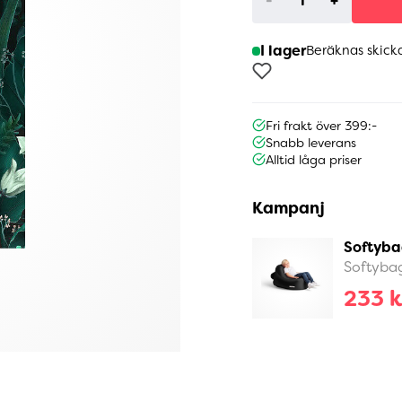
-
+
I lager
Beräknas skick
Fri frakt över 399:-
Snabb leverans
Alltid låga priser
Kampanj
Softyba
Softyba
233 k