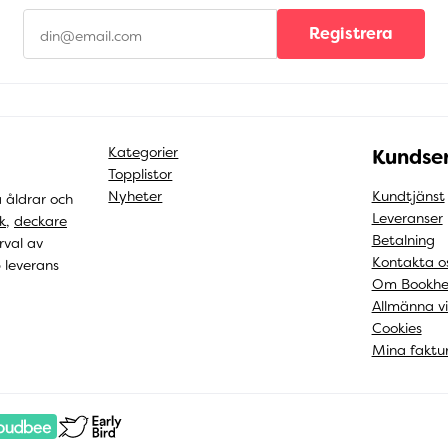
Registrera
Kategorier
Kundser
Topplistor
Nyheter
Kundtjänst
a åldrar och
Leveranser
k
,
deckare
Betalning
rval av
Kontakta o
b leverans
Om Bookhe
Allmänna vi
Cookies
Mina faktu