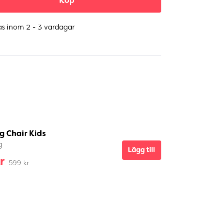
Köp
as inom 2 - 3 vardagar
g Chair Kids
g
Lägg till
r
599 kr