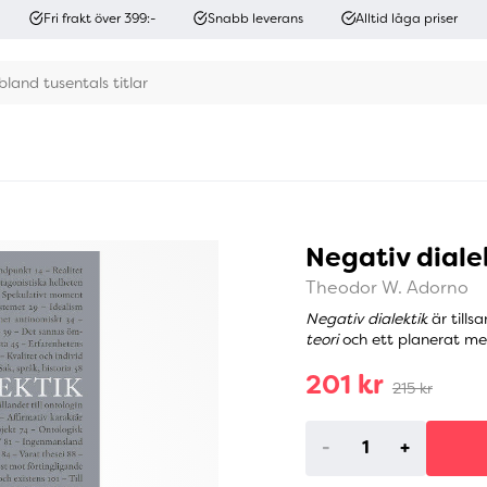
Fri frakt över 399:-
Snabb leverans
Alltid låga priser
Negativ diale
Theodor W. Adorno
Negativ dialektik
är till
teori
och ett planerat men
201 kr
215 kr
-
+