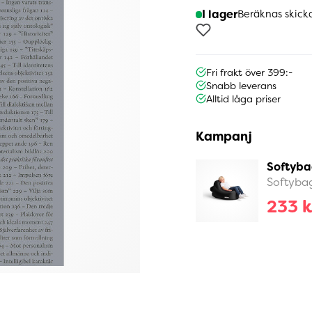
I lager
Beräknas skick
Fri frakt över 399:-
Snabb leverans
Alltid låga priser
Kampanj
Softyba
Softyba
233 k