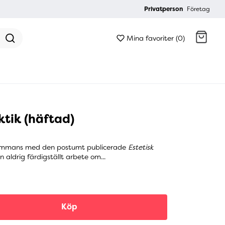
Privatperson
Företag
Mina favoriter (0)
Gå till kassan
ktik (häftad)
sammans med den postumt publicerade
Estetisk
 aldrig färdigställt arbete om...
Köp