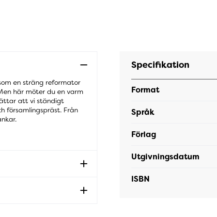
Specifikation
s som en sträng reformator
Format
. Men här möter du en varm
ttar att vi ständigt
h församlingspräst. Från
Språk
nkar.
Förlag
Utgivningsdatum
ISBN