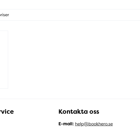
riser
vice
Kontakta oss
E-mail:
help@bookhero.se