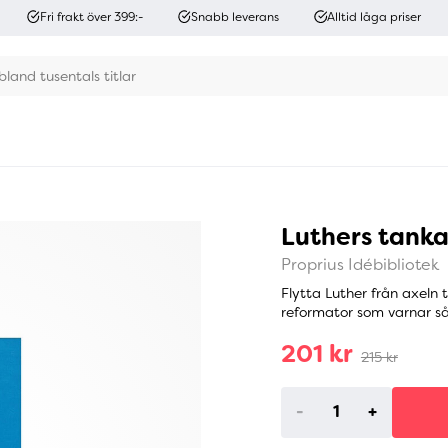
Fri frakt över 399:-
Snabb leverans
Alltid låga priser
Luthers tanka
Proprius Idébibliotek
Flytta Luther från axeln t
reformator som varnar så f
201 kr
215 kr
-
+