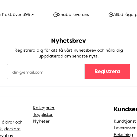
i frakt över 399:-
Snabb leverans
Alltid låga p
Nyhetsbrev
Registrera dig för att få vårt nyhetsbrev och hålla dig
uppdaterad om senaste nytt.
Registrera
Kategorier
Kundser
Topplistor
Nyheter
Kundtjänst
a åldrar och
Leveranser
k
,
deckare
Betalning
rval av