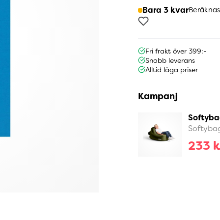
Bara 3 kvar
Beräknas
Fri frakt över 399:-
Snabb leverans
Alltid låga priser
Kampanj
Softyba
Softyba
233 k