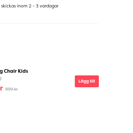
 skickas inom 2 - 3 vardagar
g Chair Kids
g
Lägg till
r
599 kr