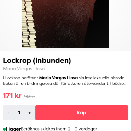
Lockrop (inbunden)
Mario Vargas Llosa
I Lockrop berättar
Mario Vargas Llosa
sin intellektuella historia.
Boken är en bildningsresa där författaren återvänder till böcke...
171 kr
183 kr
-
+
Köp
I lager
Beräknas skickas inom 2 - 3 vardagar