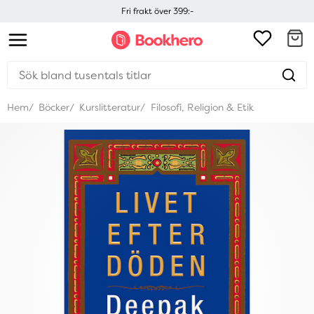
Fri frakt över 399:-
Hem
Böcker
Kurslitteratur
Filosofi, Religion & Etik