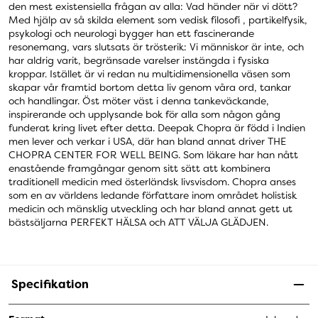
den mest existensiella frågan av alla: Vad händer när vi dött?
Med hjälp av så skilda element som vedisk filosofi , partikelfysik,
psykologi och neurologi bygger han ett fascinerande
resonemang, vars slutsats är trösterik: Vi människor är inte, och
har aldrig varit, begränsade varelser instängda i fysiska
kroppar. Istället är vi redan nu multidimensionella väsen som
skapar vår framtid bortom detta liv genom våra ord, tankar
och handlingar. Öst möter väst i denna tankeväckande,
inspirerande och upplysande bok för alla som någon gång
funderat kring livet efter detta. Deepak Chopra är född i Indien
men lever och verkar i USA, där han bland annat driver THE
CHOPRA CENTER FOR WELL BEING. Som läkare har han nått
enastående framgångar genom sitt sätt att kombinera
traditionell medicin med österländsk livsvisdom. Chopra anses
som en av världens ledande författare inom området holistisk
medicin och mänsklig utveckling och har bland annat gett ut
bästsäljarna PERFEKT HÄLSA och ATT VÄLJA GLÄDJEN.
Specifikation