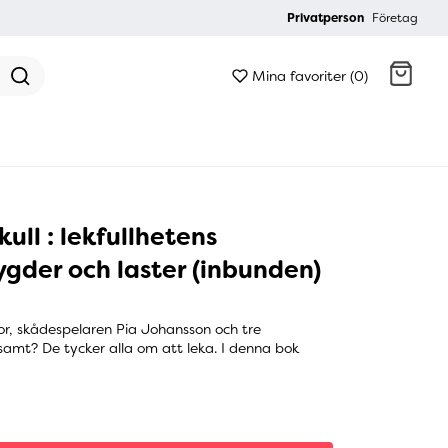
Privatperson
Företag
Mina favoriter (0)
Gå till kassan
kull : lekfullhetens
ygder och laster (inbunden)
or, skådespelaren Pia Johansson och tre
amt? De tycker alla om att leka. I denna bok