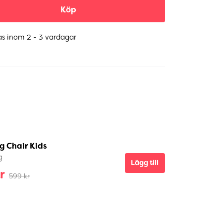
Köp
as inom 2 - 3 vardagar
g Chair Kids
g
Lägg till
r
599 kr