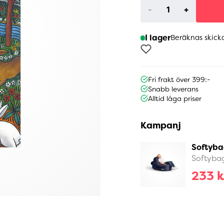
-
+
I lager
Beräknas skick
Fri frakt över 399:-
Snabb leverans
Alltid låga priser
Kampanj
Softyba
Softyba
233 k