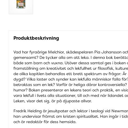
Produktbeskrivning
Vad har fyraårige Melchior, skådespelaren Pia Johansson och
gemensamt? De tycker alla om att leka. I denna bok berättar
både som barn och vuxna. Utöver dessa samtal ges i boken o
framställning om kreativitet och lekfullhet ur filosofisk, kulture
de olika kapitlen behandlas ett brett spektrum av frågor: Ä
dygd? Vilka laster och synder kan lekfulla människor falla för
betraktas som en lek? Varför är heliga dårar kontroversiella?
humor? Boken presenterar en lekens teori och praktik, en visi
vara lekfull i livets alla situationer, till och med när lidande
Leken, visar det sig, är på djupaste allvar.
Fredrik Heiding är jesuitpater och lektor i teologi vid Newma
han undervisar främst om kristen spiritualitet. Han ingår i ti
och är redaktör för dess hemsida.