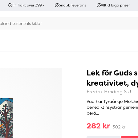
Fri frakt över 399:-
Snabb leverans
Alltid låga priser
Lek för Guds s
kreativitet, d
Fredrik Heiding S.J.
Vad har fyraårige Melchi
benediktinsystrar gemens
berä...
282 kr
302 kr