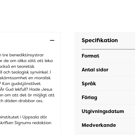
Specifikation
 tre benediktinsystrar
Format
 de om olika sätt att leka
ckså en teoretisk
Antal sidor
ll och teologisk synvinkel. I
r skämtsamhet en moralisk
Språk
? Kan gudstjänstlivet
 Är Gud lekfull? Hade Jesus
on om att det är möjligt att
Förlag
t och döden drabbar oss.
Utgivningsdatum
ninstitutet i Uppsala där
dskriften Signums redaktion
Medverkande