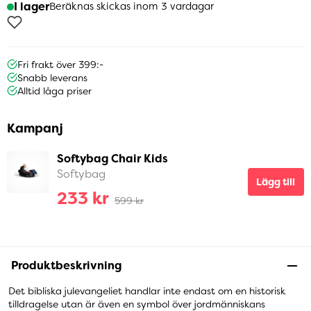
I lager
Beräknas skickas inom 3 vardagar
Fri frakt över 399:-
Snabb leverans
Alltid låga priser
Kampanj
Softybag Chair Kids
Softybag
Lägg till
233 kr
599 kr
Produktbeskrivning
Det bibliska julevangeliet handlar inte endast om en historisk
tilldragelse utan är även en symbol över jordmänniskans