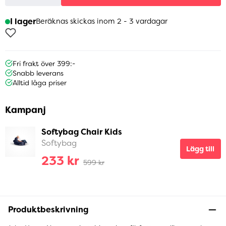
I lager
Beräknas skickas inom 2 - 3 vardagar
Fri frakt över 399:-
Snabb leverans
Alltid låga priser
Kampanj
Softybag Chair Kids
Softybag
Lägg till
233 kr
599 kr
Produktbeskrivning