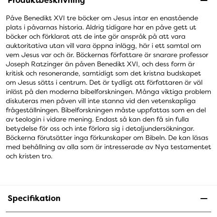
Produktbeskrivning
Påve Benedikt XVI tre böcker om Jesus intar en enastående
plats i påvarnas historia. Aldrig tidigare har en påve gett ut
böcker och förklarat att de inte gör anspråk på att vara
auktoritativa utan vill vara öppna inlägg, här i ett samtal om
vem Jesus var och är. Böckernas författare är snarare professor
Joseph Ratzinger än påven Benedikt XVI, och dess form är
kritisk och resonerande, samtidigt som det kristna budskapet
om Jesus sätts i centrum. Det är tydligt att författaren är väl
inläst på den moderna bibelforskningen. Många viktiga problem
diskuteras men påven vill inte stanna vid den vetenskapliga
frågeställningen. Bibelforskningen måste uppfattas som en del
av teologin i vidare mening. Endast så kan den få sin fulla
betydelse för oss och inte förlora sig i detaljundersökningar.
Böckerna förutsätter inga förkunskaper om Bibeln. De kan läsas
med behållning av alla som är intresserade av Nya testamentet
och kristen tro.
Specifikation