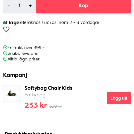
-
+
Köp
I lager
Beräknas skickas inom 2 - 3 vardagar
Fri frakt över 399:-
Snabb leverans
Alltid låga priser
Kampanj
Softybag Chair Kids
Softybag
Lägg till
233 kr
599 kr