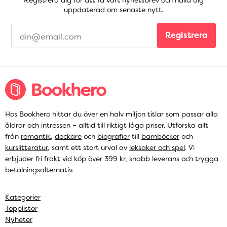
Registrera dig för att få vårt nyhetsbrev och hålla dig
uppdaterad om senaste nytt.
Registrera
Hos Bookhero hittar du över en halv miljon titlar som passar alla
åldrar och intressen – alltid till riktigt låga priser. Utforska allt
från
romantik
,
deckare
och
biografier
till
barnböcker
och
kurslitteratur
, samt ett stort urval av
leksaker och spel
. Vi
erbjuder fri frakt vid köp över 399 kr, snabb leverans och trygga
betalningsalternativ.
Kategorier
Topplistor
Nyheter