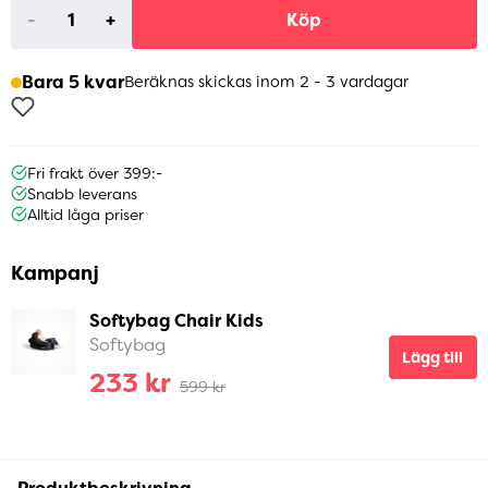
-
+
Köp
Bara 5 kvar
Beräknas skickas inom 2 - 3 vardagar
Fri frakt över 399:-
Snabb leverans
Alltid låga priser
Kampanj
Softybag Chair Kids
Softybag
Lägg till
233 kr
599 kr