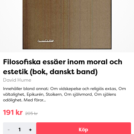
Filosofiska essäer inom moral och
estetik (bok, danskt band)
David Hume
Innehåller bland annat: Om vidskepelse och religiös extas, Om
vältalighet, Epikurén, Stoikern, Om självmord, Om själens
odölighet. Med föror...
191 kr
205 kr
-
+
Köp