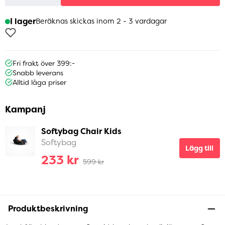
I lager
Beräknas skickas inom 2 - 3 vardagar
Fri frakt över 399:-
Snabb leverans
Alltid låga priser
Kampanj
Softybag Chair Kids
Softybag
Lägg till
233 kr
599 kr
Produktbeskrivning