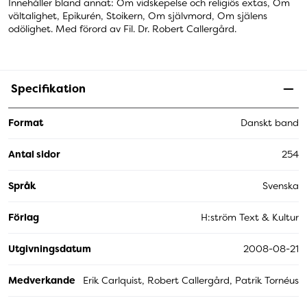
Innehåller bland annat: Om vidskepelse och religiös extas, Om
vältalighet, Epikurén, Stoikern, Om självmord, Om själens
odölighet. Med förord av Fil. Dr. Robert Callergård.
Specifikation
Format
Danskt band
Antal sidor
254
Språk
Svenska
Förlag
H:ström Text & Kultur
Utgivningsdatum
2008-08-21
Medverkande
Erik Carlquist, Robert Callergård, Patrik Tornéus