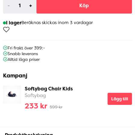
-
+
Köp
I lager
Beräknas skickas inom 3 vardagar
Fri frakt över 399:-
Snabb leverans
Alltid låga priser
Kampanj
Softybag Chair Kids
Softybag
Lägg till
233 kr
599 kr