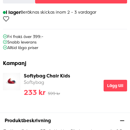
I lager
Beräknas skickas inom 2 - 3 vardagar
Fri frakt över 399:-
Snabb leverans
Alltid låga priser
Kampanj
Softybag Chair Kids
Softybag
Lägg till
233 kr
599 kr
Produktbeskrivning