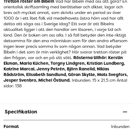
Tretton röster om Bibeln
Vad har Bibeln med oss att göra? En
orientalisk skriftsamling med berättelser och dikter, lagar och
brev och mycket annat, som skrivits under en period av över
1000 år i ett litet folk vid medelhavets östra hörn vad har allt
detta att säga oss i Sverige idag? Ett svar är att Bibelns
aktualitet ligger i att den handlar om läsaren, i varje tid och
land. Den är boken om oss alla. I så fall betyder den inte riktigt
detsamma för den ena människan som för den andra eftersom
ingen lever precis samma liv som någon annan. Vad betyder
Bibeln i det som är min verklighet? Här svarar tretton röster på
den frågan, var och en på sitt sätt.
Rösterna tillhör: Kerstin
Ekman, Maria Küchen, Torgny Lindgren, Kristian Lundberg,
Katrine Marcal, Jenny Petrén, Björn Ranelid, Niklas
Rådström, Elisabeth Sandlund, Göran Skytte, Mats Svegfors,
Jesper Svenbro, Michel Östlund.
Inbunden. 15 x 21,5 cm Antal
sidor: 138
Specifikation
Format
Inbunden