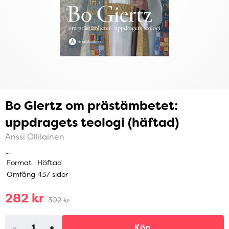
Bo Giertz om prästämbetet:
uppdragets teologi (häftad)
Anssi Ollilainen
...
Format
Häftad
Omfång
437 sidor
282 kr
302 kr
-
+
Köp