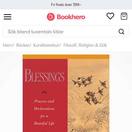
Fri frakt över 399:-
Hem
Böcker
Kurslitteratur
Filosofi, Religion & Etik