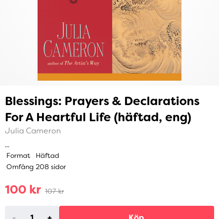
Blessings: Prayers & Declarations
For A Heartful Life (häftad, eng)
Julia Cameron
...
Format
Häftad
Omfång
208 sidor
100 kr
107 kr
-
+
Köp