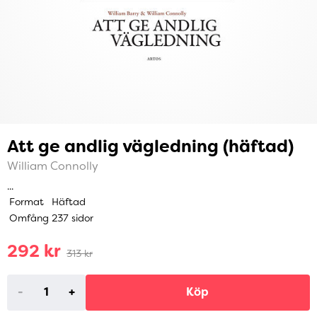
Att ge andlig vägledning (häftad)
William Connolly
...
Format
Häftad
Omfång
237 sidor
292 kr
313 kr
-
+
Köp