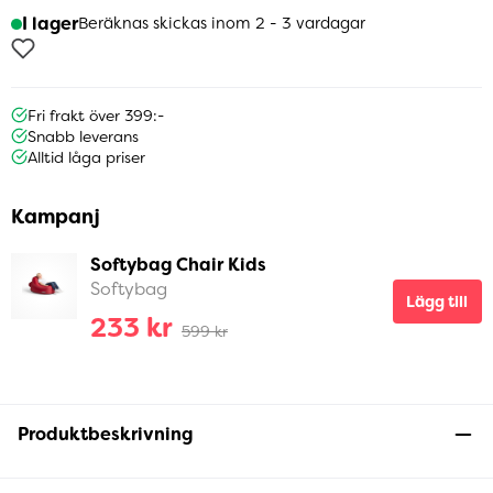
I lager
Beräknas skickas inom 2 - 3 vardagar
Fri frakt över 399:-
Snabb leverans
Alltid låga priser
Kampanj
Softybag Chair Kids
Softybag
Lägg till
233 kr
599 kr
Produktbeskrivning