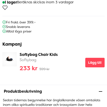
I lager
Beräknas skickas inom 3 vardagar
Fri frakt över 399:-
Snabb leverans
Alltid låga priser
Kampanj
Softybag Chair Kids
Softybag
Lägg till
233 kr
599 kr
Produktbeskrivning
Sedan tidernas begynnelse har änglaliknande väsen omtalats
inom olika spirituella traditioner och trossystem över hela