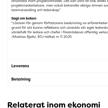
användas inom projektområdet. Det kan vara en bok direkt rik
projektmedarbetare, men också behandla viktiga ämnen s
teamutveckling och ledarskap.”
Sagt om boken
"Läsaren får genom författarens beskrivning av erfarenheter 
grund för att kunna reflektera och utveckla sitt eget ledarskap
värdefullt för ledare och chefer i företrädesvis offentlig verk
/Mattias Bjellvi, BTJ-häftet nr 11 2025
Leverans
Betalning
Relaterat inom ekonomi