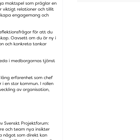
ga maktspel som präglar en
iktigt relationer och tillit
an skapa engagemang och
lektionsfrågor för att du
skap. Oavsett om du är ny i
tion och konkreta tankar
 leda i medborgarnas tjänst
lång erfarenhet som chef
r i en stor kommun. I rollen
eckling av organisation,
v Svenskt Projektforum:
re och team nya insikter
ra något som direkt kan