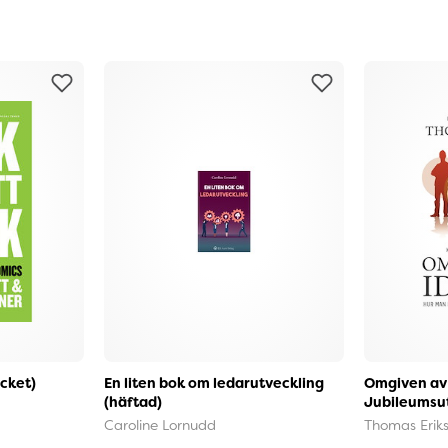
ocket)
En liten bok om ledarutveckling
Omgiven av 
(häftad)
Jubileumsu
Caroline Lornudd
Thomas Erik