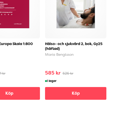
Europa Skala 1:800
Hälso- och sjukvård 2, bok, Gy25
J
(häftad)
B
Maria Bengtsson
585 kr
1
1 kr
626 kr
I lager
Köp
Köp