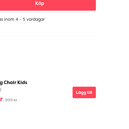
Köp
as inom 4 - 5 vardagar
g Chair Kids
g
Lägg till
r
599 kr