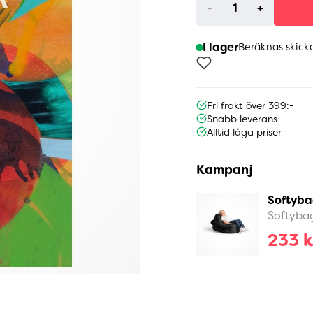
-
+
I lager
Beräknas skick
Fri frakt över 399:-
Snabb leverans
Alltid låga priser
Kampanj
Softyba
Softyba
233 k