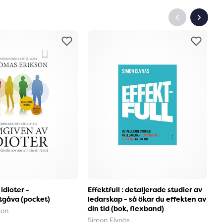
idioter -
Effektfull : detaljerade studier av
H
tgåva (pocket)
ledarskap - så ökar du effekten av
S
din tid (bok, flexband)
s
son
(
Simon Elvnäs