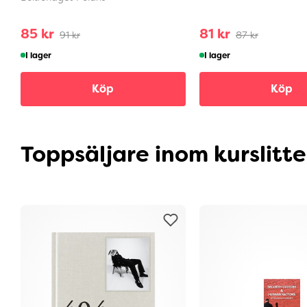
85 kr
81 kr
91 kr
87 kr
I lager
I lager
Köp
Köp
Toppsäljare inom kurslitt