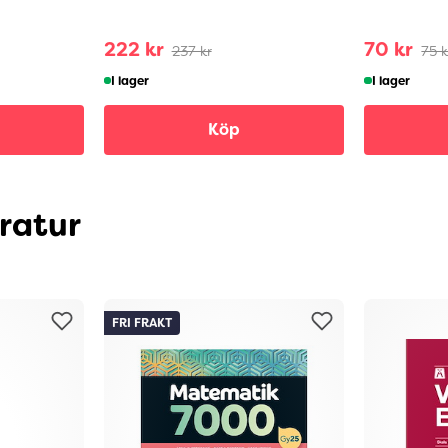
222 kr
70 kr
237 kr
75 k
I lager
I lager
Köp
eratur
FRI FRAKT