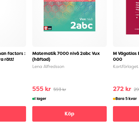
an factors :
Matematik 7000 nivå 2abc Vux
M Vägatlas 
a rätt!
(häftad)
000
Lena Alfredsson
Kartförlaget
555 kr
272 kr
593 kr
29
I lager
Bara 5 kvar
Köp