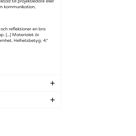
tad till projektledare eller
om kommunikation,
och reflektioner en bra
. [...] Materialet är
samhet. Helhetsbetyg: 4."