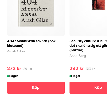
404 : Människan saknas (bok,
Security culture & hum
klotband)
det ska löna sig att gör
(häftad)
Arash Gilan
Anna Borg
272 kr
292 kr
291 kr
313 kr
I lager
I lager
Köp
Köp