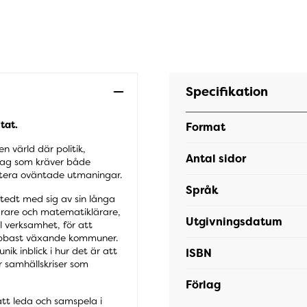
Specifikation
tat.
Format
en värld där politik,
Antal sidor
drag som kräver både
antera oväntade utmaningar.
Språk
tedt med sig av sin långa
ärare och matematiklärare,
Utgivningsdatum
l verksamhet, för att
snabbast växande kommuner.
ik inblick i hur det är att
ISBN
r samhällskriser som
Förlag
tt leda och samspela i