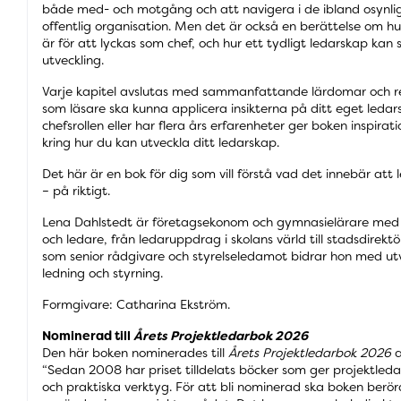
både med- och motgång och att navigera i de ibland osynli
offentlig organisation. Men det är också en berättelse om hur v
är för att lyckas som chef, och hur ett tydligt ledarskap k
utveckling.
Varje kapitel avslutas med sammanfattande lärdomar och ref
som läsare ska kunna applicera insikterna på ditt eget ledar
chefsrollen eller har flera års erfarenheter ger boken inspira
kring hur du kan utveckla ditt ledarskap.
Det här är en bok för dig som vill förstå vad det innebär att
– på riktigt.
Lena Dahlstedt är företagsekonom och gymnasielärare med 
och ledare, från ledaruppdrag i skolans värld till stadsdirektö
som senior rådgivare och styrelseledamot bidrar hon med utv
ledning och styrning.
Formgivare: Catharina Ekström.
Nominerad till
Årets Projektledarbok 2026
Den här boken nominerades till
Årets Projektledarbok 2026
a
“Sedan 2008 har priset tilldelats böcker som ger projektleda
och praktiska verktyg. För att bli nominerad ska boken berö