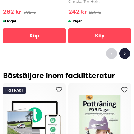
Christoffer Holst
282 kr
242 kr
302 kr
259 kr
I lager
I lager
Köp
Köp
Bästsäljare inom facklitteratur
FRI FRAKT