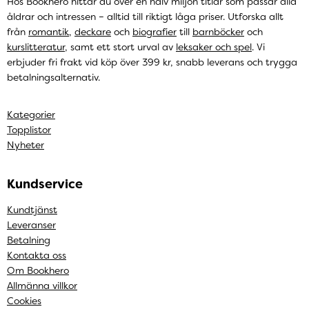
Hos Bookhero hittar du över en halv miljon titlar som passar alla
åldrar och intressen – alltid till riktigt låga priser. Utforska allt
från
romantik
,
deckare
och
biografier
till
barnböcker
och
kurslitteratur
, samt ett stort urval av
leksaker och spel
. Vi
erbjuder fri frakt vid köp över 399 kr, snabb leverans och trygga
betalningsalternativ.
Kategorier
Topplistor
Nyheter
Kundservice
Kundtjänst
Leveranser
Betalning
Kontakta oss
Om Bookhero
Allmänna villkor
Cookies