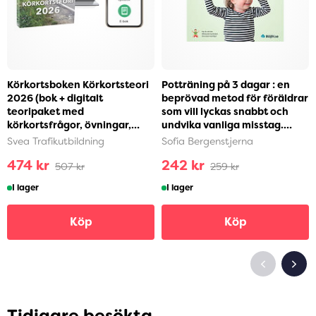
Körkortsboken Körkortsteori
Potträning på 3 dagar : en
2026 (bok + digitalt
beprövad metod för föräldrar
teoripaket med
som vill lyckas snabbt och
körkortsfrågor, övningar,
undvika vanliga misstag.
ljudbok & ebok) (häftad)
Steg-för-ste...
Svea Trafikutbildning
Sofia Bergenstjerna
474 kr
242 kr
507 kr
259 kr
I lager
I lager
Köp
Köp