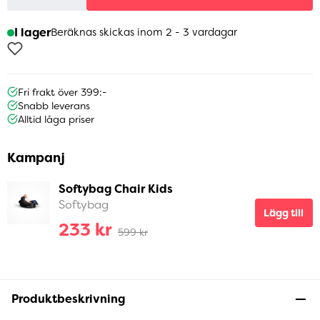
I lager
Beräknas skickas inom 2 - 3 vardagar
Fri frakt över 399:-
Snabb leverans
Alltid låga priser
Kampanj
Softybag Chair Kids
Softybag
Lägg till
233 kr
599 kr
Produktbeskrivning