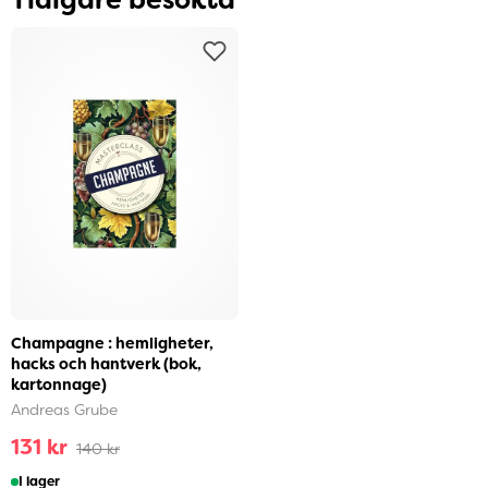
Tidigare besökta
Champagne : hemligheter,
hacks och hantverk (bok,
kartonnage)
Andreas Grube
131 kr
140 kr
I lager