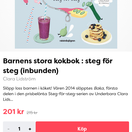
Barnens stora kokbok : steg för
steg (inbunden)
Clara Lidström
Släpp loss barnen i köket! Våren 2014 släpptes
Baka
, första
delen i den prisbelönta Steg-för-steg-serien av Underbara Clara
Lids...
201 kr
215 kr
-
+
Köp