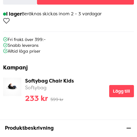
I lager
Beräknas skickas inom 2 - 3 vardagar
Fri frakt över 399:-
Snabb leverans
Alltid låga priser
Kampanj
Softybag Chair Kids
Softybag
Lägg till
233 kr
599 kr
Produktbeskrivning