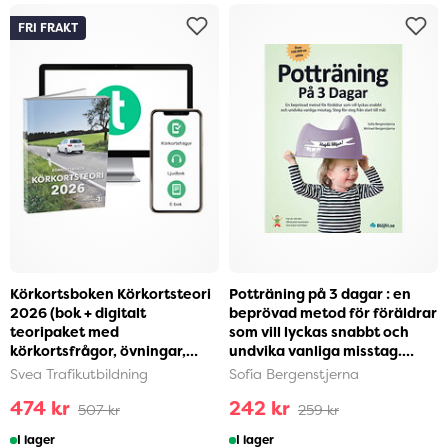
FRI FRAKT
Körkortsboken Körkortsteori
Potträning på 3 dagar : en
2026 (bok + digitalt
beprövad metod för föräldrar
teoripaket med
som vill lyckas snabbt och
körkortsfrågor, övningar,
undvika vanliga misstag.
ljudbok & ebok) (häftad)
Steg-för-ste...
Svea Trafikutbildning
Sofia Bergenstjerna
474 kr
242 kr
507 kr
259 kr
I lager
I lager