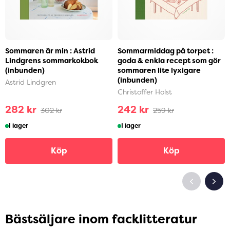
Sommaren är min : Astrid
Sommarmiddag på torpet :
Lindgrens sommarkokbok
goda & enkla recept som gör
(inbunden)
sommaren lite lyxigare
(inbunden)
Astrid Lindgren
Christoffer Holst
282 kr
242 kr
302 kr
259 kr
I lager
I lager
Köp
Köp
Bästsäljare inom facklitteratur