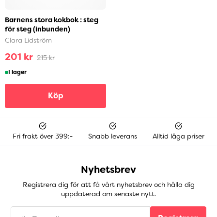
Barnens stora kokbok : steg
för steg (inbunden)
Clara Lidström
201 kr
215 kr
I lager
Köp
Fri frakt över 399:-
Snabb leverans
Alltid låga priser
Nyhetsbrev
Registrera dig för att få vårt nyhetsbrev och hålla dig
uppdaterad om senaste nytt.