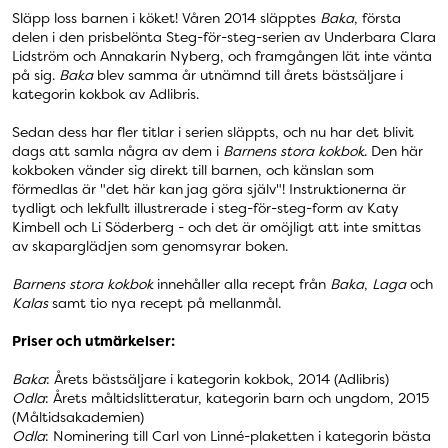
Släpp loss barnen i köket! Våren 2014 släpptes
Baka
, första
delen i den prisbelönta Steg-för-steg-serien av Underbara Clara
Lidström och Annakarin Nyberg, och framgången lät inte vänta
på sig.
Baka
blev samma år utnämnd till årets bästsäljare i
kategorin kokbok av Adlibris.
Sedan dess har fler titlar i serien släppts, och nu har det blivit
dags att samla några av dem i
Barnens stora kokbok
. Den här
kokboken vänder sig direkt till barnen, och känslan som
förmedlas är "det här kan jag göra själv"! Instruktionerna är
tydligt och lekfullt illustrerade i steg-för-steg-form av Katy
Kimbell och Li Söderberg - och det är omöjligt att inte smittas
av skaparglädjen som genomsyrar boken.
Barnens stora kokbok
innehåller alla recept från
Baka
,
Laga
och
Kalas
samt tio nya recept på mellanmål.
Priser och utmärkelser:
Baka
: Årets bästsäljare i kategorin kokbok, 2014 (Adlibris)
Odla
: Årets måltidslitteratur, kategorin barn och ungdom, 2015
(Måltidsakademien)
Odla
: Nominering till Carl von Linné-plaketten i kategorin bästa