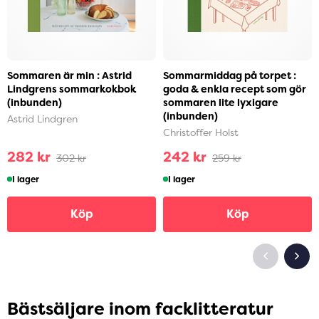
Sommaren är min : Astrid
Sommarmiddag på torpet :
Lindgrens sommarkokbok
goda & enkla recept som gör
(inbunden)
sommaren lite lyxigare
(inbunden)
Astrid Lindgren
Christoffer Holst
282 kr
242 kr
302 kr
259 kr
I lager
I lager
Köp
Köp
Bästsäljare inom facklitteratur