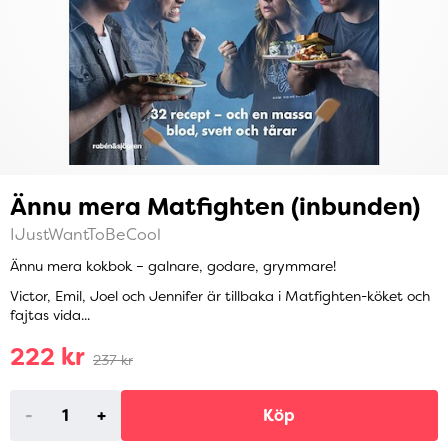
Ännu mera Matfighten (inbunden)
IJustWantToBeCool
Ännu mera kokbok – galnare, godare, grymmare!
Victor, Emil, Joel och Jennifer är tillbaka i Matfighten-köket och
fajtas vida...
222 kr
237 kr
-
+
Köp