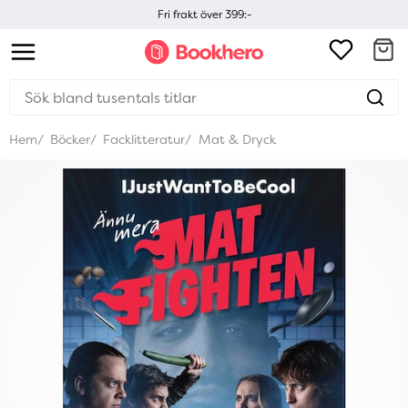
Fri frakt över 399:-
Hem
Böcker
Facklitteratur
Mat & Dryck