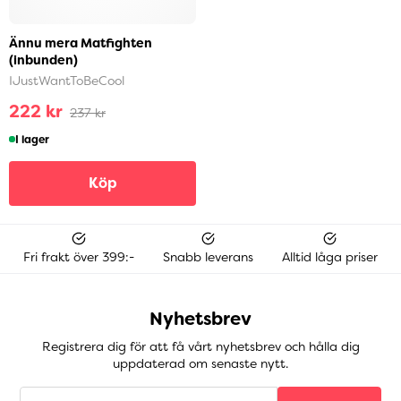
Ännu mera Matfighten
(inbunden)
IJustWantToBeCool
222 kr
237 kr
I lager
Köp
Fri frakt över 399:-
Snabb leverans
Alltid låga priser
Nyhetsbrev
Registrera dig för att få vårt nyhetsbrev och hålla dig
uppdaterad om senaste nytt.