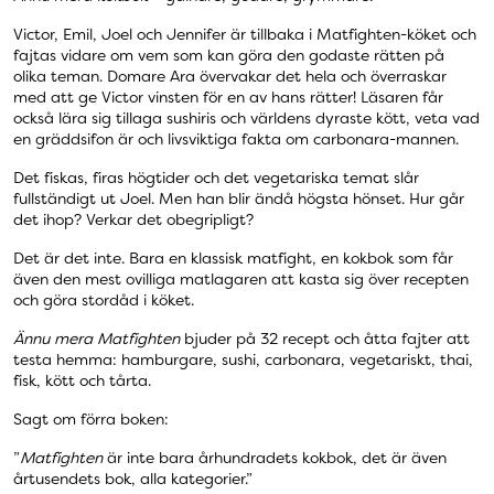
Victor, Emil, Joel och Jennifer är tillbaka i Matfighten-köket och
fajtas vidare om vem som kan göra den godaste rätten på
olika teman. Domare Ara övervakar det hela och överraskar
med att ge Victor vinsten för en av hans rätter! Läsaren får
också lära sig tillaga sushiris och världens dyraste kött, veta vad
en gräddsifon är och livsviktiga fakta om carbonara-mannen.
Det fiskas, firas högtider och det vegetariska temat slår
fullständigt ut Joel. Men han blir ändå högsta hönset. Hur går
det ihop? Verkar det obegripligt?
Det är det inte. Bara en klassisk matfight, en kokbok som får
även den mest ovilliga matlagaren att kasta sig över recepten
och göra stordåd i köket.
Ännu mera Matfighten
bjuder på 32 recept och åtta fajter att
testa hemma: hamburgare, sushi, carbonara, vegetariskt, thai,
fisk, kött och tårta.
Sagt om förra boken:
”
Matfighten
är inte bara århundradets kokbok, det är även
årtusendets bok, alla kategorier.”