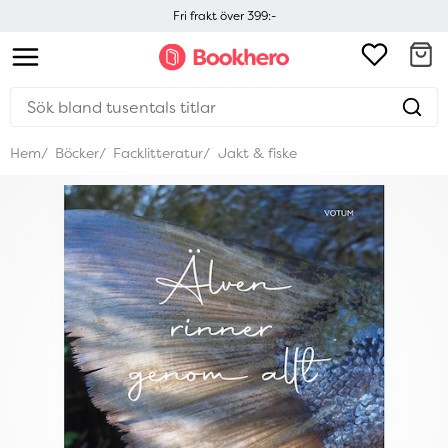
Fri frakt över 399:-
Hem
Böcker
Facklitteratur
Jakt & fiske