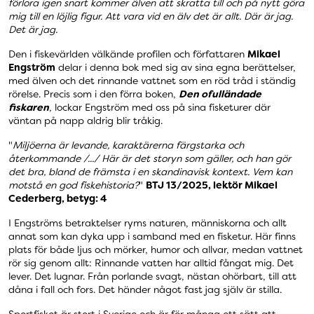
förlora igen snart kommer älven att skratta till och på nytt göra
mig till en löjlig figur. Att vara vid en älv det är allt. Där är jag.
Det är jag.
Den i fiskevärlden välkände profilen och författaren
Mikael
Engström
delar i denna bok med sig av sina egna berättelser,
med älven och det rinnande vattnet som en röd tråd i ständig
rörelse. Precis som i den förra boken,
Den ofulländade
fiskaren
, lockar Engström med oss på sina fiske­turer där
väntan på napp aldrig blir tråkig.
"
Miljöerna är levande, karaktärerna färgstarka och
återkommande /.../ Här är det storyn som gäller, och han gör
det bra, bland de främsta i en skandinavisk kontext. Vem kan
motstå en god fiskehistoria?
"
BTJ 13/2025, lektör Mikael
Cederberg, betyg: 4
I Engströms betraktelser ryms naturen, människorna och allt
annat som kan dyka upp i samband med en fisketur. Här finns
plats för både ljus och mörker, humor och allvar, medan vattnet
rör sig genom allt: Rinnande vatten har alltid fångat mig. Det
lever. Det lugnar. Från porlande svagt, nästan ohörbart, till att
dåna i fall och fors. Det händer något fast jag själv är stilla.