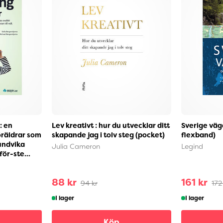
: en
Lev kreativt : hur du utvecklar ditt
Sverige väg
öräldrar som
skapande jag i tolv steg (pocket)
flexband)
 undvika
Julia Cameron
Legind
ör-ste...
88 kr
161 kr
94 kr
172
I lager
I lager
Köp