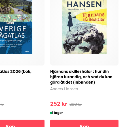
atlas 2026 (bok,
Hjärnans akilleshälar : hur din
K
hjärna lurar dig, och vad du kan
z
göra åt det (inbunden)
e
(
Anders Hansen
S
252 kr
7
 kr
280 kr
I lager
Köp
Köp