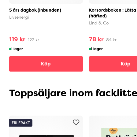
5 års dagbok (inbunden)
Korsordsboken : Lätta
(häftad)
Livsenergi
Lind & Co
119 kr
78 kr
127 kr
84 kr
I lager
I lager
Köp
Köp
Toppsäljare inom facklitt
FRI FRAKT