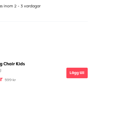
as inom 2 - 3 vardagar
g Chair Kids
g
Lägg till
r
599 kr