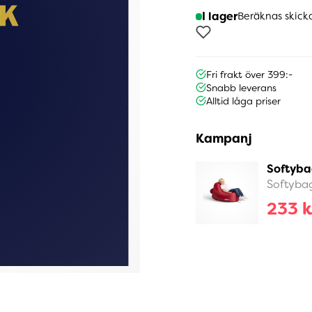
I lager
Beräknas skick
Fri frakt över 399:-
Snabb leverans
Alltid låga priser
Kampanj
Softyba
Softyba
233 k