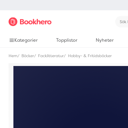
Kategorier
Topplistor
Nyheter
Hem
Böcker
Facklitteratur
Hobby- & Fritidsböcker