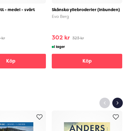
tt - medel - svårt
Skånska yllebroderier (inbunden)
S
u
Eva Berg
L
302 kr
3
 kr
323 kr
I lager
Köp
Köp