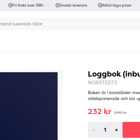
Fri frakt över 399:-
Snabb leverans
Alltid låga priser
Loggbok (inb
NORSTEDTS
Boken är i konstläder med
väldisponerade och tar up
232 kr
248 kr
-
+