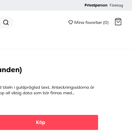
Privatperson
Företag
Mina favoriter (0)
Gå till kassan
unden)
 titeln i guldpräglad text. Anteckningssidorna är
p all viktig data som bör finnas med...
Köp