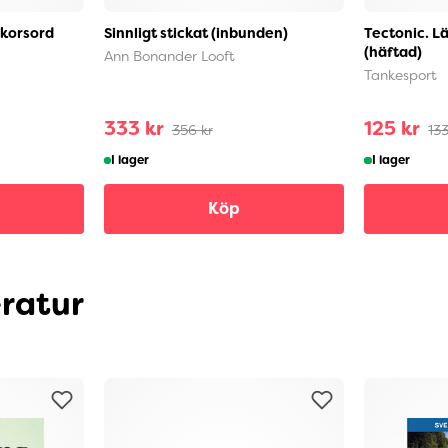
 korsord
Sinnligt stickat (inbunden)
Tectonic. Lä
(häftad)
Ann Bonander Looft
Tankesport
333 kr
125 kr
356 kr
133
I lager
I lager
Köp
eratur