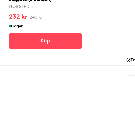
NORSTEDTS
232 kr
248 kr
I lager
Köp
Fr