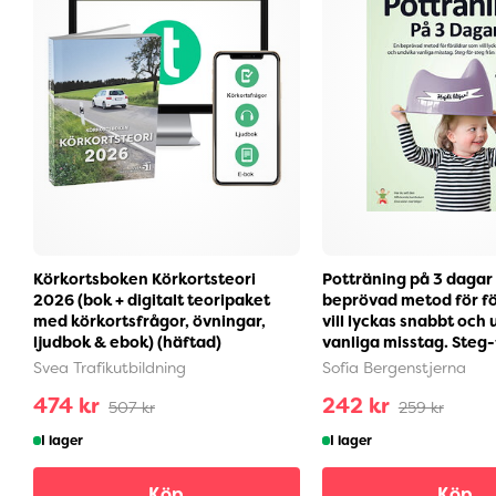
Körkortsboken Körkortsteori
Potträning på 3 dagar 
2026 (bok + digitalt teoripaket
beprövad metod för f
med körkortsfrågor, övningar,
vill lyckas snabbt och
ljudbok & ebok) (häftad)
vanliga misstag. Steg-f
Svea Trafikutbildning
Sofia Bergenstjerna
474 kr
242 kr
507 kr
259 kr
I lager
I lager
Köp
Köp