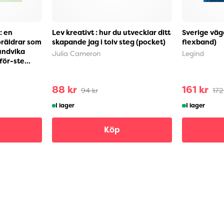
: en
Lev kreativt : hur du utvecklar ditt
Sverige väg
öräldrar som
skapande jag i tolv steg (pocket)
flexband)
 undvika
Julia Cameron
Legind
ör-ste...
88 kr
161 kr
94 kr
172
I lager
I lager
Köp