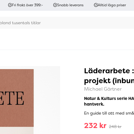
Fri frakt över 399:-
Snabb leverans
Alltid låga priser
Läderarbete :
projekt (inbu
Michael Gärtner
Natur & Kulturs serie H
hantverk.
En guide till att med sm&a
232 kr
248 kr