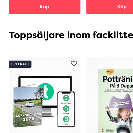
Köp
Köp
Toppsäljare inom facklitt
FRI FRAKT