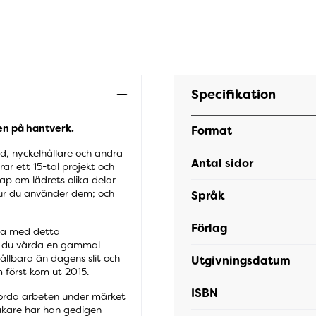
Specifikation
en på hantverk.
Format
nd, nyckelhållare och andra
Antal sidor
r ett 15-tal projekt och
kap om lädrets olika delar
 hur du använder dem; och
Språk
Förlag
eta med detta
n du vårda en gammal
ållbara än dagens slit och
Utgivningsdatum
 först kom ut 2015.
ISBN
jorda arbeten under märket
akare har han gedigen