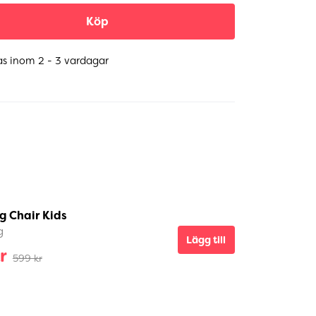
Köp
as inom 2 - 3 vardagar
g Chair Kids
g
Lägg till
r
599 kr