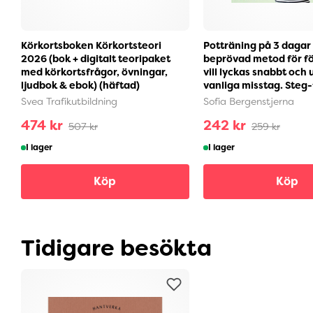
Körkortsboken Körkortsteori
Potträning på 3 dagar 
2026 (bok + digitalt teoripaket
beprövad metod för f
med körkortsfrågor, övningar,
vill lyckas snabbt och
ljudbok & ebok) (häftad)
vanliga misstag. Steg-f
Svea Trafikutbildning
Sofia Bergenstjerna
474 kr
242 kr
507 kr
259 kr
I lager
I lager
Köp
Köp
Tidigare besökta