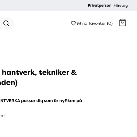
Privatperson
Företag
Mina favoriter (0)
Gå till kassan
 hantverk, tekniker &
nden)
ANTVERKA passar dig som är nyfiken på
r...