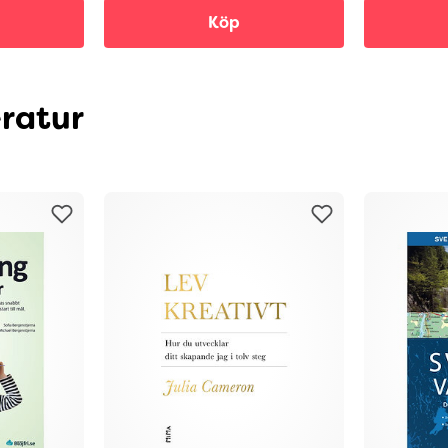
Köp
eratur