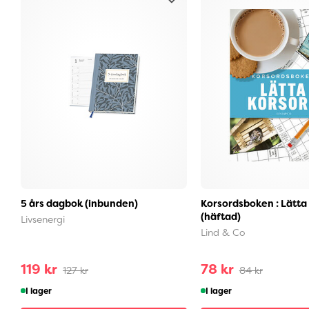
5 års dagbok (inbunden)
Korsordsboken : Lätta
(häftad)
Livsenergi
Lind & Co
119 kr
78 kr
127 kr
84 kr
I lager
I lager