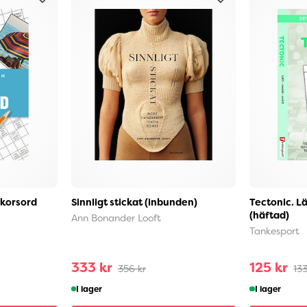
 korsord
Sinnligt stickat (inbunden)
Tectonic. Lä
(häftad)
Ann Bonander Looft
Tankesport
333 kr
125 kr
356 kr
133
I lager
I lager