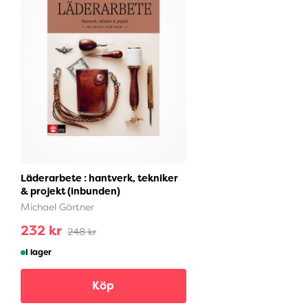
Läderarbete : hantverk, tekniker
& projekt (inbunden)
Michael Gärtner
232 kr
248 kr
I lager
Köp