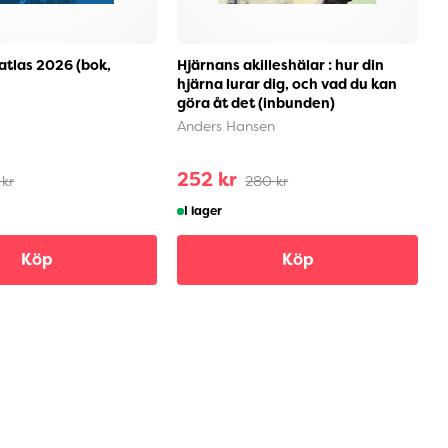
atlas 2026 (bok,
Hjärnans akilleshälar : hur din
K
hjärna lurar dig, och vad du kan
z
göra åt det (inbunden)
e
(
Anders Hansen
S
252 kr
7
 kr
280 kr
I lager
Köp
Köp