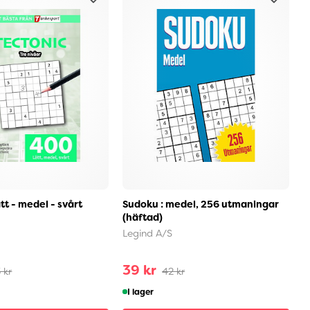
tt - medel - svårt
Sudoku : medel, 256 utmaningar
S
(häftad)
E
Legind A/S
39 kr
 kr
42 kr
I lager