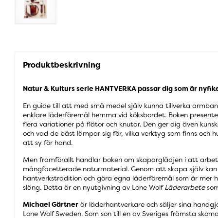
Produktbeskrivning
Natur & Kulturs serie HANTVERKA passar dig som är nyfik
En guide till att med små medel själv kunna tillverka armba
enklare läderföremål hemma vid köksbordet. Boken presentera
flera variationer på flätor och knutar. Den ger dig även kuns
och vad de bäst lämpar sig för, vilka verktyg som finns och
att sy för hand.
Men framförallt handlar boken om skaparglädjen i att arb
mångfacetterade naturmaterial. Genom att skapa själv ka
hantverkstradition och göra egna läderföremål som är mer h
släng. Detta är en nyutgivning av Lone Wolf
Läderarbete
som
Michael Gärtner
är läderhantverkare och säljer sina handg
Lone Wolf Sweden. Som son till en av Sveriges främsta skom