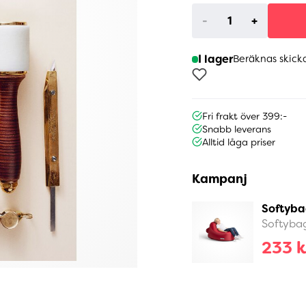
-
+
I lager
Beräknas skick
Fri frakt över 399:-
Snabb leverans
Alltid låga priser
Kampanj
Softyba
Softyba
233 k