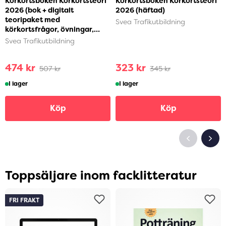
Körkortsboken Körkortsteori
Körkortsboken Körkortsteori
2026 (bok + digitalt
2026 (häftad)
teoripaket med
Svea Trafikutbildning
körkortsfrågor, övningar,
ljudbok & ebok) (häftad)
Svea Trafikutbildning
474 kr
323 kr
507 kr
345 kr
I lager
I lager
Köp
Köp
Toppsäljare inom facklitteratur
FRI FRAKT