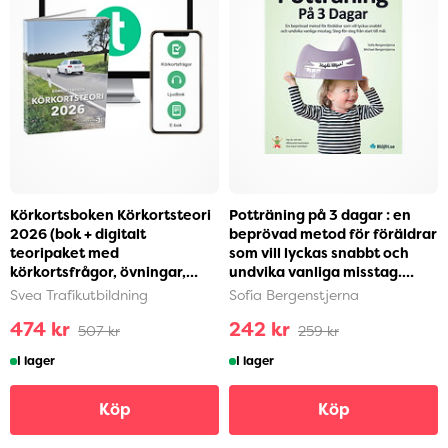
Körkortsboken Körkortsteori
Potträning på 3 dagar : en
2026 (bok + digitalt
beprövad metod för föräldrar
teoripaket med
som vill lyckas snabbt och
körkortsfrågor, övningar,
undvika vanliga misstag.
ljudbok & ebok) (häftad)
Steg-för-ste...
Svea Trafikutbildning
Sofia Bergenstjerna
474 kr
242 kr
507 kr
259 kr
I lager
I lager
Köp
Köp