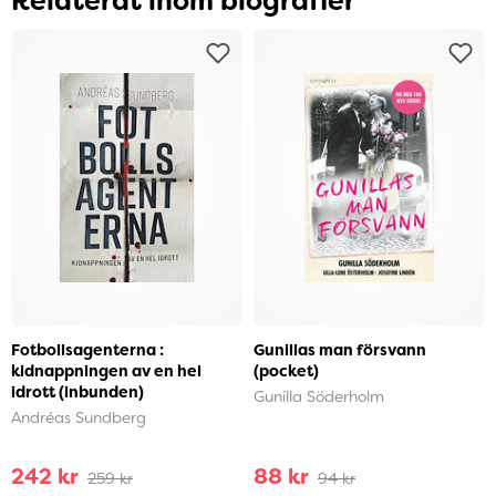
Relaterat inom biografier
Fotbollsagenterna :
Gunillas man försvann
kidnappningen av en hel
(pocket)
idrott (inbunden)
Gunilla Söderholm
Andréas Sundberg
242 kr
88 kr
259 kr
94 kr