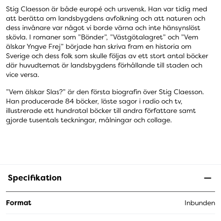
Stig Claesson är både europé och ursvensk. Han var tidig med
att berätta om landsbygdens avfolkning och att naturen och
dess invånare var något vi borde värna och inte hänsynslöst
skövla. I romaner som ”Bönder”, ”Västgötalagret” och ”Vem
älskar Yngve Frej” började han skriva fram en historia om
Sverige och dess folk som skulle följas av ett stort antal böcker
där huvudtemat är landsbygdens förhållande till staden och
vice versa.
”Vem älskar Slas?” är den första biografin över Stig Claesson.
Han producerade 84 böcker, läste sagor i radio och tv,
illustrerade ett hundratal böcker till andra författare samt
gjorde tusentals teckningar, målningar och collage.
Specifikation
Format
Inbunden