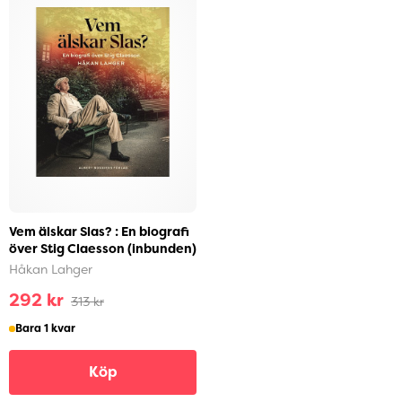
Vem älskar Slas? : En biografi
över Stig Claesson (inbunden)
Håkan Lahger
292 kr
313 kr
Bara 1 kvar
Köp