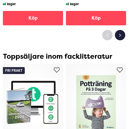
I lager
I lager
Köp
Köp
Toppsäljare inom facklitteratur
FRI FRAKT