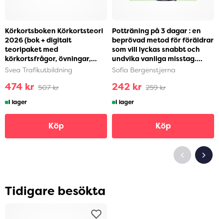
Körkortsboken Körkortsteori
Potträning på 3 dagar : en
2026 (bok + digitalt
beprövad metod för föräldrar
teoripaket med
som vill lyckas snabbt och
körkortsfrågor, övningar,
undvika vanliga misstag.
ljudbok & ebok) (häftad)
Steg-för-ste...
Svea Trafikutbildning
Sofia Bergenstjerna
474 kr
242 kr
507 kr
259 kr
I lager
I lager
Köp
Köp
Tidigare besökta