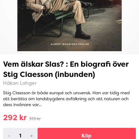
Vem älskar Slas? : En biografi över
Stig Claesson (inbunden)
Håkan Lahger
Stig Claesson är både europé och ursvensk. Han var tidig med
att berätta om landsbygdens avfolkning och att naturen och
dess invånare var...
292 kr
313 kr
-
+
Köp