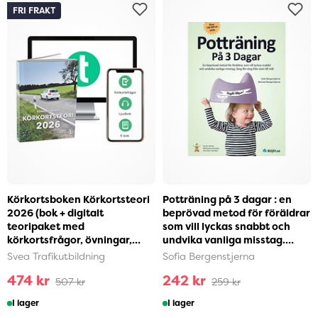
FRI FRAKT
Körkortsboken Körkortsteori
Potträning på 3 dagar : en
2026 (bok + digitalt
beprövad metod för föräldrar
teoripaket med
som vill lyckas snabbt och
körkortsfrågor, övningar,
undvika vanliga misstag.
ljudbok & ebok) (häftad)
Steg-för-ste...
Svea Trafikutbildning
Sofia Bergenstjerna
474 kr
242 kr
507 kr
259 kr
I lager
I lager