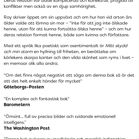
Deras relation var både komplicerad och kärleksfull, präglad av
konflikter men också av en djup samhörighet.
Roy skriver öppet om sin uppväxt och om hur hon vid arton års
ålder valde att lämna sin mor – "inte för att jag inte älskade
henne, utan för att kunna fortsätta älska henne" – och om hur
deras relation format henne, både som kvinna och författare.
Med ett språk lika poetiskt som osentimentalt är
Mitt skydd
och min storm
en hyllning till friheten, en berättelse om
kärlekens skarpa kanter och den vilda skönhet som ryms i livet –
en memoar olik alla andra.
"Om det finns något negativt att säga om denna bok så är det
att det helt enkelt händer för mycket"
Göteborgs-Posten
"En komplex och fantastisk bok"
Barometern
”Ömsint... full av precisa bilder och svidande emotionell
intelligens.”
The Washington Post