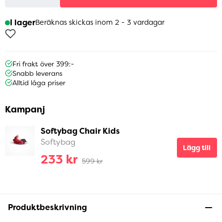
I lager
Beräknas skickas inom 2 - 3 vardagar
Fri frakt över 399:-
Snabb leverans
Alltid låga priser
Kampanj
Softybag Chair Kids
Softybag
Lägg till
233 kr
599 kr
Produktbeskrivning