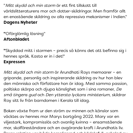
"
Mitt skydd och min storm
är ett fint tillskott till
världslitteraturens mor och dotter-skildringar. Men framför allt
en enastående skildring av alla repressiva mekanismer i Indien."
Dagens Nyheter
"
Oförglömlig läsning"
Aftonbladet
"
Skyddad mitt i stormen – precis så känns det att befinna sig i
hennes språk. Kasta er in i det!"
Expressen
Mitt skydd och min storm
är Arundhati Roys memoarer – en
gripande, personlig och inspirerande skildring av hur hon blev
den människa och författare hon är idag. Med samma passion,
politiska skärpa och djupa känslighet som i sina romaner,
De
små tingens gud
och
Den yttersta lyckans ministerium
, skildrar
Roy sitt liv från barndomen i Kerala till idag.
Boken växte fram ur den ström av minnen och känslor som
väcktes av hennes mor Marys bortgång 2022. Mary var en
viljestark, kompromisslös och ovanlig kvinna – ensamstående
mor, skolföreståndare och en avgörande kraft i Arundhatis liv.