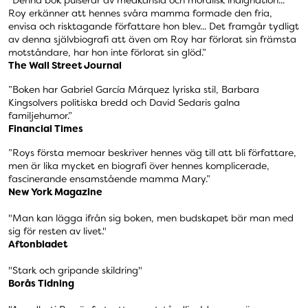
”Denna bok pulserar av medkänsla och moralisk indignation...
Roy erkänner att hennes svåra mamma formade den fria,
envisa och risktagande författare hon blev... Det framgår tydligt
av denna självbiografi att även om Roy har förlorat sin främsta
motståndare, har hon inte förlorat sin glöd.”
The Wall Street Journal
”Boken har Gabriel García Márquez lyriska stil, Barbara
Kingsolvers politiska bredd och David Sedaris galna
familjehumor.”
Financial Times
”Roys första memoar beskriver hennes väg till att bli författare,
men är lika mycket en biografi över hennes komplicerade,
fascinerande ensamstående mamma Mary.”
New York Magazine
"Man kan lägga ifrån sig boken, men budskapet bär man med
sig för resten av livet."
Aftonbladet
"Stark och gripande skildring"
Borås Tidning