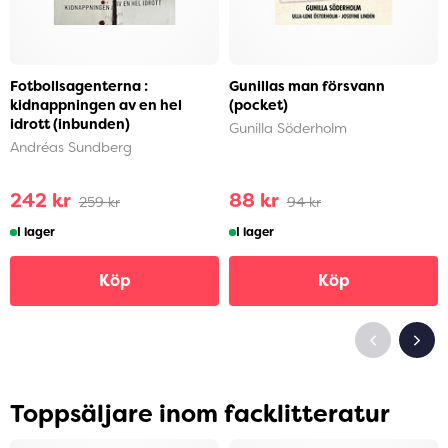
Fotbollsagenterna :
Gunillas man försvann
kidnappningen av en hel
(pocket)
idrott (inbunden)
Gunilla Söderholm
Andréas Sundberg
242 kr
88 kr
259 kr
94 kr
I lager
I lager
Köp
Köp
Toppsäljare inom facklitteratur