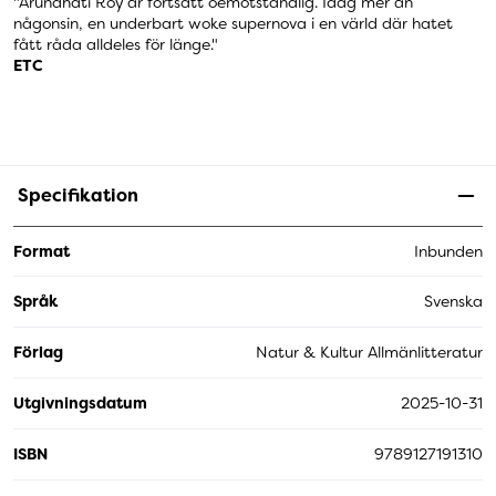
"Arundhati Roy
är fortsatt oemotståndlig. Idag mer än
någonsin, en underbart woke supernova i en värld där hatet
fått råda alldeles för länge."
ETC
Specifikation
Format
Inbunden
Språk
Svenska
Förlag
Natur & Kultur Allmänlitteratur
Utgivningsdatum
2025-10-31
ISBN
9789127191310