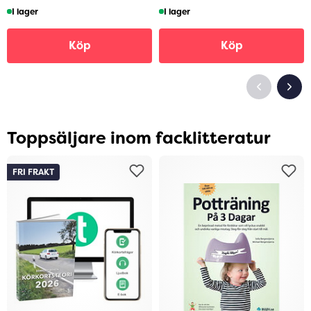
I lager
I lager
Köp
Köp
Toppsäljare inom facklitteratur
FRI FRAKT