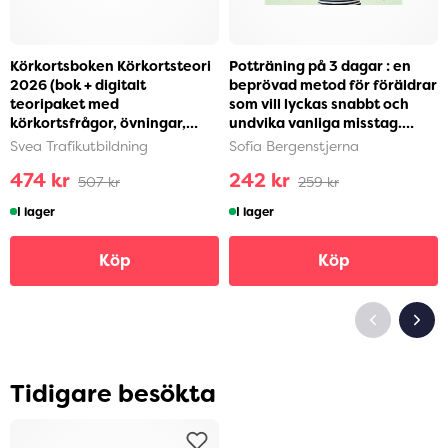
Körkortsboken Körkortsteori
Potträning på 3 dagar : en
2026 (bok + digitalt
beprövad metod för föräldrar
teoripaket med
som vill lyckas snabbt och
körkortsfrågor, övningar,
undvika vanliga misstag.
ljudbok & ebok) (häftad)
Steg-för-ste...
Svea Trafikutbildning
Sofia Bergenstjerna
474 kr
242 kr
507 kr
259 kr
I lager
I lager
Köp
Köp
Tidigare besökta