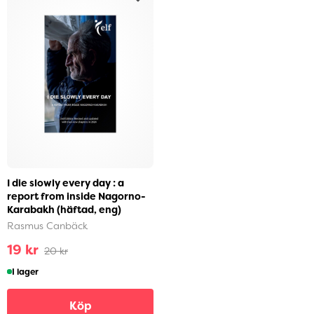
I die slowly every day : a
report from inside Nagorno-
Karabakh (häftad, eng)
Rasmus Canbäck
19 kr
20 kr
I lager
Köp