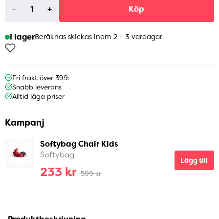
-
+
Köp
I lager
Beräknas skickas inom 2 - 3 vardagar
Fri frakt över 399:-
Snabb leverans
Alltid låga priser
Kampanj
Softybag Chair Kids
Softybag
Lägg till
233 kr
599 kr