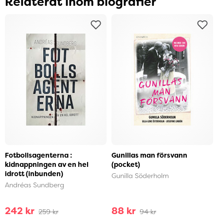
Relaterat inom biografier
Fotbollsagenterna :
Gunillas man försvann
kidnappningen av en hel
(pocket)
idrott (inbunden)
Gunilla Söderholm
Andréas Sundberg
242 kr
88 kr
259 kr
94 kr