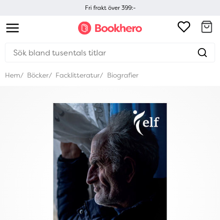
Fri frakt över 399:-
Hem
Böcker
Facklitteratur
Biografier