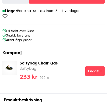
I lager
Beräknas skickas inom 3 - 4 vardagar
Fri frakt över 399:-
Snabb leverans
Alltid låga priser
Kampanj
Softybag Chair Kids
Softybag
Lägg till
233 kr
599 kr
Produktbeskrivning