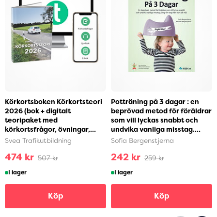
Körkortsboken Körkortsteori
Potträning på 3 dagar : en
2026 (bok + digitalt
beprövad metod för föräldrar
teoripaket med
som vill lyckas snabbt och
körkortsfrågor, övningar,
undvika vanliga misstag.
ljudbok & ebok) (häftad)
Steg-för-ste...
Svea Trafikutbildning
Sofia Bergenstjerna
474 kr
242 kr
507 kr
259 kr
I lager
I lager
Köp
Köp