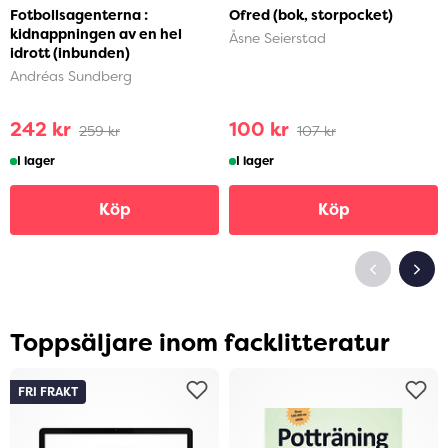
Fotbollsagenterna :
Ofred (bok, storpocket)
kidnappningen av en hel
Åsne Seierstad
idrott (inbunden)
Andréas Sundberg
242 kr
100 kr
259 kr
107 kr
I lager
I lager
Köp
Köp
Toppsäljare inom facklitteratur
FRI FRAKT