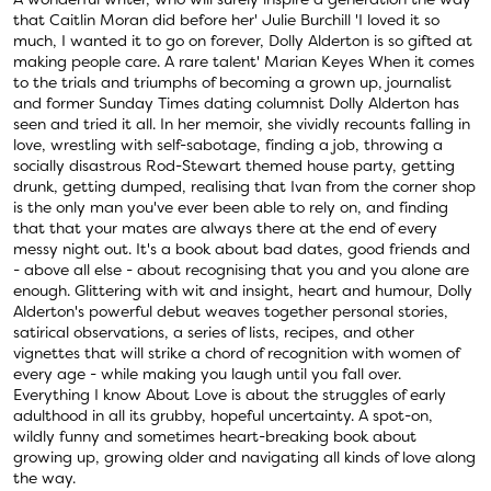
that Caitlin Moran did before her' Julie Burchill 'I loved it so
much, I wanted it to go on forever, Dolly Alderton is so gifted at
making people care. A rare talent' Marian Keyes When it comes
to the trials and triumphs of becoming a grown up, journalist
and former Sunday Times dating columnist Dolly Alderton has
seen and tried it all. In her memoir, she vividly recounts falling in
love, wrestling with self-sabotage, finding a job, throwing a
socially disastrous Rod-Stewart themed house party, getting
drunk, getting dumped, realising that Ivan from the corner shop
is the only man you've ever been able to rely on, and finding
that that your mates are always there at the end of every
messy night out. It's a book about bad dates, good friends and
- above all else - about recognising that you and you alone are
enough. Glittering with wit and insight, heart and humour, Dolly
Alderton's powerful debut weaves together personal stories,
satirical observations, a series of lists, recipes, and other
vignettes that will strike a chord of recognition with women of
every age - while making you laugh until you fall over.
Everything I know About Love is about the struggles of early
adulthood in all its grubby, hopeful uncertainty. A spot-on,
wildly funny and sometimes heart-breaking book about
growing up, growing older and navigating all kinds of love along
the way.