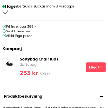
I lager
Beräknas skickas inom 3 vardagar
Fri frakt över 399:-
Snabb leverans
Alltid låga priser
Kampanj
Softybag Chair Kids
Softybag
Lägg till
233 kr
599 kr
Produktbeskrivning
A wonderful writer, who will surely inspire a generation the way