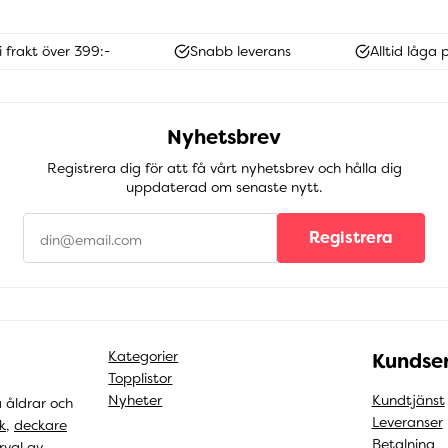
i frakt över 399:-
Snabb leverans
Alltid låga p
Nyhetsbrev
Registrera dig för att få vårt nyhetsbrev och hålla dig
uppdaterad om senaste nytt.
Registrera
Kategorier
Kundser
Topplistor
Nyheter
Kundtjänst
a åldrar och
Leveranser
k
,
deckare
Betalning
rval av