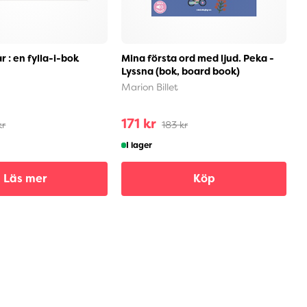
r : en fylla-i-bok
Mina första ord med ljud. Peka -
B
Lyssna (bok, board book)
E
Marion Billet
171 kr
3
kr
183 kr
I lager
Läs mer
Köp