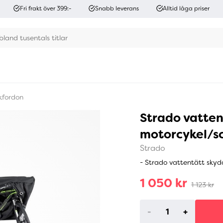
Fri frakt över 399:-
Snabb leverans
Alltid låga priser
kfordon
Strado vattent
motorcykel/sc
Strado
- Strado vattentätt skyd
1 050 kr
1 123 kr
-
+