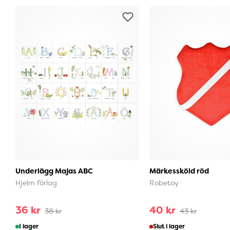
Underlägg Majas ABC
Märkessköld röd
Hjelm förlag
Robetoy
36 kr
40 kr
38 kr
43 kr
I lager
Slut i lager