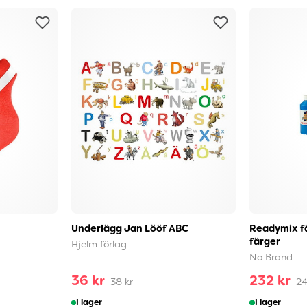
Underlägg Jan Lööf ABC
Readymix fä
färger
Hjelm förlag
No Brand
36 kr
232 kr
38 kr
24
I lager
I lager