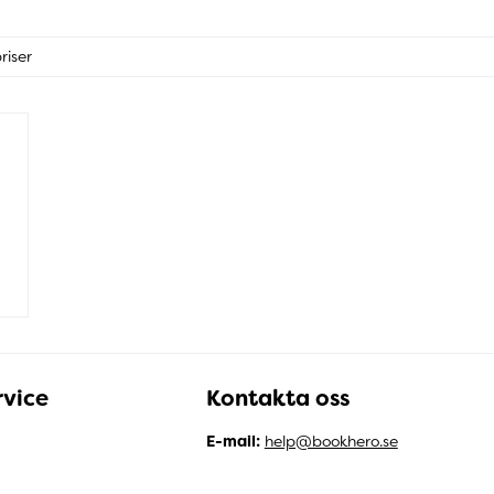
riser
vice
Kontakta oss
E-mail:
help@bookhero.se