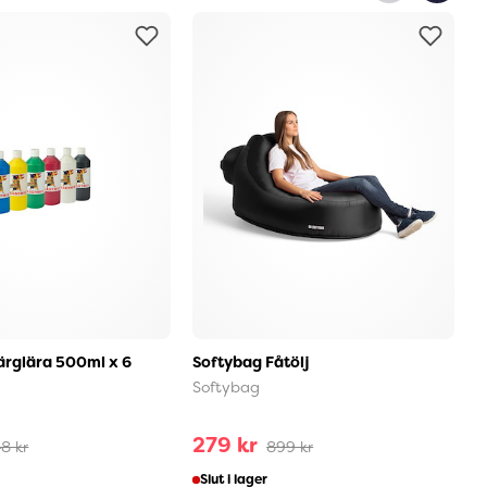
rglära 500ml x 6
Softybag Fåtölj
M
Softybag
D
279 kr
4
8 kr
899 kr
Slut i lager