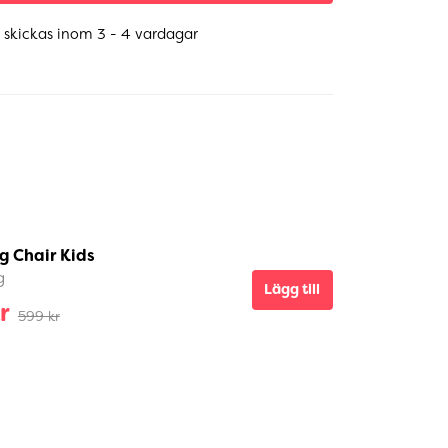
 skickas inom 3 - 4 vardagar
g Chair Kids
g
Lägg till
r
599 kr