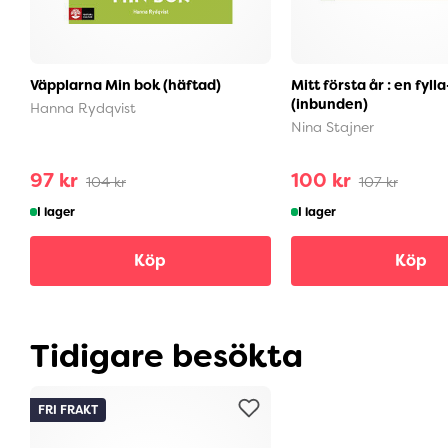
Väpplarna Min bok (häftad)
Mitt första år : en fyll
(inbunden)
Hanna Rydqvist
Nina Stajner
97 kr
100 kr
104 kr
107 kr
I lager
I lager
Köp
Köp
Tidigare besökta
FRI FRAKT