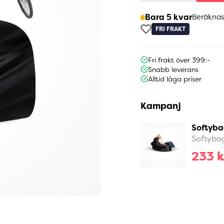
Bara 5 kvar
Beräknas
FRI FRAKT
Fri frakt över 399:-
Snabb leverans
Alltid låga priser
Kampanj
Softyba
Softyba
233 k