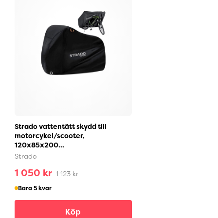
Strado vattentätt skydd till
motorcykel/scooter,
120x85x200...
Strado
1 050 kr
1 123 kr
Bara 5 kvar
Köp