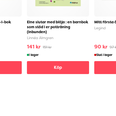
a-i-bok
Eine slutar med blöja : en barnbok
Mitt första å
som stöd i er potträning
Legind
(inbunden)
Linnéa Almgren
141 kr
90 kr
151 kr
97 
I lager
Slut i lager
Köp