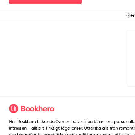
Fr
Hos Bookhero hittar du över en halv miljon titlar som passar all
intressen – alltid till riktigt låga priser. Utforska allt från
romanti
och
biografier
till
barnböcker
och
kurslitteratur
, samt ett stort u