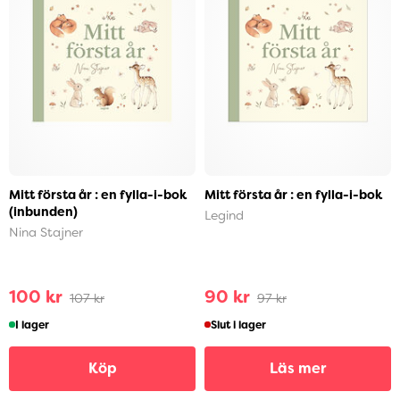
Mitt första år : en fylla-i-bok
Mitt första år : en fylla-i-bok
(inbunden)
Legind
Nina Stajner
100 kr
90 kr
107 kr
97 kr
I lager
Slut i lager
Köp
Läs mer