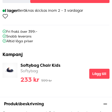
I lager
Beräknas skickas inom 2 - 3 vardagar
Fri frakt över 399:-
Snabb leverans
Alltid låga priser
Kampanj
Softybag Chair Kids
Softybag
Lägg till
233 kr
599 kr
Produktbeskrivning