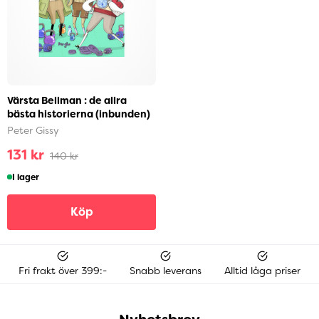
Värsta Bellman : de allra
bästa historierna (inbunden)
Peter Gissy
131 kr
140 kr
I lager
Köp
Fri frakt över 399:-
Snabb leverans
Alltid låga priser