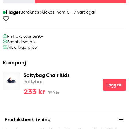
I lager
Beräknas skickas inom 6 - 7 vardagar
Fri frakt över 399:-
Snabb leverans
Alltid låga priser
Kampanj
Softybag Chair Kids
Softybag
Lägg till
233 kr
599 kr
Produktbeskrivning