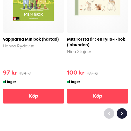
Väpplarna Min bok (häftad)
Mitt första år : en fylla-i-bok
(inbunden)
Hanna Rydqvist
Nina Stajner
97 kr
100 kr
104 kr
107 kr
I lager
I lager
Köp
Köp