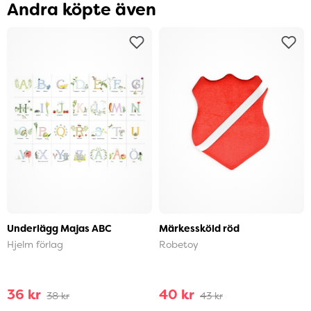
Andra köpte även
Underlägg Majas ABC
Märkessköld röd
Hjelm förlag
Robetoy
36 kr
40 kr
38 kr
43 kr