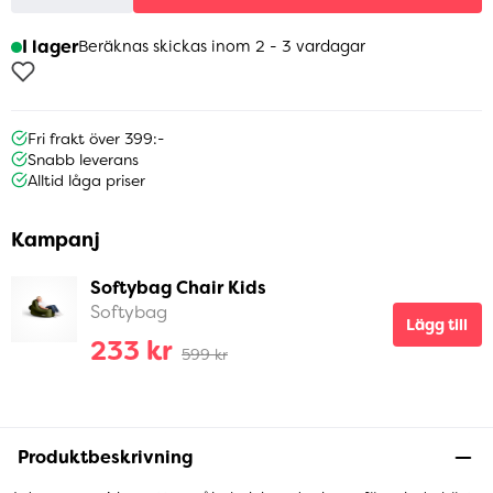
I lager
Beräknas skickas inom 2 - 3 vardagar
Fri frakt över 399:-
Snabb leverans
Alltid låga priser
Kampanj
Softybag Chair Kids
Softybag
Lägg till
233 kr
599 kr
Produktbeskrivning