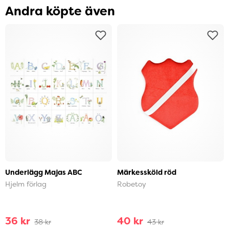
Andra köpte även
Underlägg Majas ABC
Märkessköld röd
Hjelm förlag
Robetoy
36 kr
40 kr
38 kr
43 kr