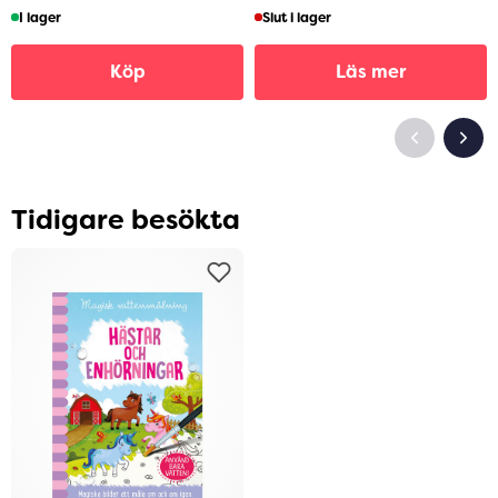
I lager
Slut i lager
Köp
Läs mer
Tidigare besökta