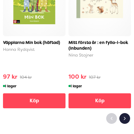
Väpplarna Min bok (häftad)
Mitt första år : en fylla-i-bok
(inbunden)
Hanna Rydqvist
Nina Stajner
97 kr
100 kr
104 kr
107 kr
I lager
I lager
Köp
Köp