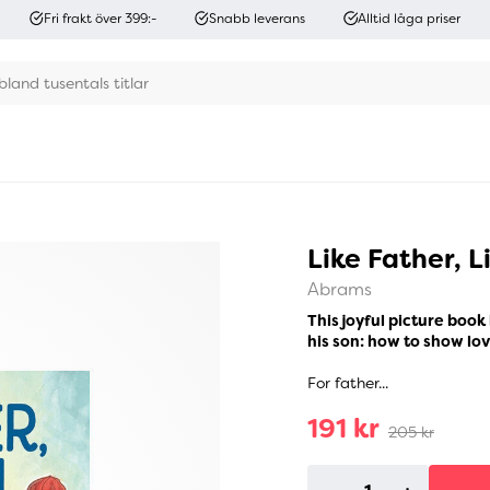
Fri frakt över 399:-
Snabb leverans
Alltid låga priser
Like Father, L
Abrams
This joyful picture book
his son: how to show lo
For father...
191 kr
205 kr