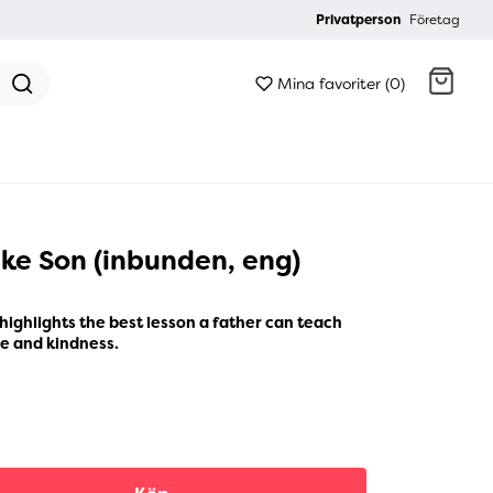
Privatperson
Företag
Mina favoriter (0)
Gå till kassan
ike Son (inbunden, eng)
 highlights the best lesson a father can teach
ve and kindness.