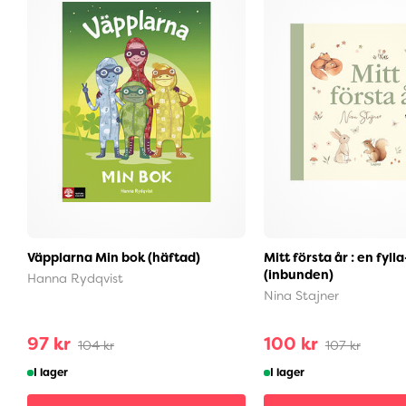
Väpplarna Min bok (häftad)
Mitt första år : en fyll
(inbunden)
Hanna Rydqvist
Nina Stajner
97 kr
100 kr
104 kr
107 kr
I lager
I lager