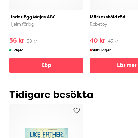
Underlägg Majas ABC
Märkessköld röd
Hjelm förlag
Robetoy
36 kr
40 kr
38 kr
43 kr
I lager
Slut i lager
Köp
Läs mer
Tidigare besökta