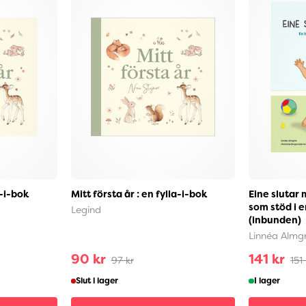
a-i-bok
Mitt första år : en fylla-i-bok
Eine slutar 
som stöd i e
Legind
(inbunden)
Linnéa Almg
90 kr
141 kr
97 kr
151
Slut i lager
I lager