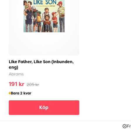
Like Father, Like Son (inbunden,
eng)
Abrams
191 kr
205 kr
Bara 2 kvar
Köp
Fr