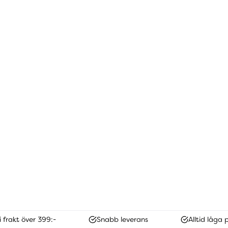
i frakt över 399:-
Snabb leverans
Alltid låga p