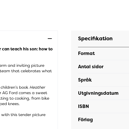
Specifikation
r can teach his son: how to
Format
arm and inviting picture
Antal sidor
 team that celebrates what
Språk
children’s book
Heather
Utgivningsdatum
tor AG Ford comes a sweet
ting to cooking, from bike
aped knees.
ISBN
with this tender picture
Förlag