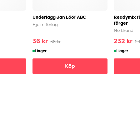
Underlägg Jan Lööf ABC
Readymix fä
färger
Hjelm förlag
No Brand
36 kr
232 kr
38 kr
24
I lager
I lager
Köp