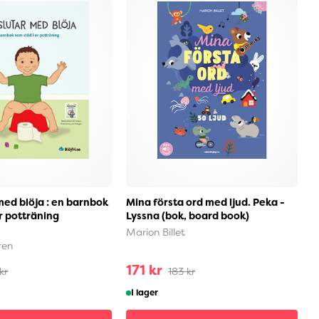
med blöja : en barnbok
Mina första ord med ljud. Peka -
B
r potträning
Lyssna (bok, board book)
E
Marion Billet
ren
171 kr
3
 kr
183 kr
I lager