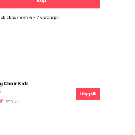
Köp
 skickas inom 6 - 7 vardagar
g Chair Kids
g
Lägg till
r
599 kr