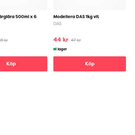
rglära 500ml x 6
Modellera DAS 1kg vit
S
DAS
S
44 kr
2
8 kr
47 kr
I lager
Köp
Köp