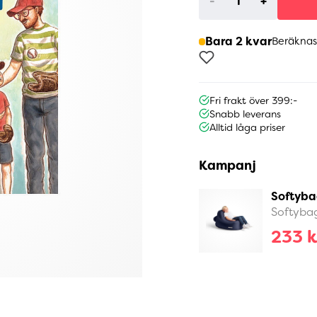
-
+
Bara 2 kvar
Beräknas
Fri frakt över 399:-
Snabb leverans
Alltid låga priser
Kampanj
Softyba
Softyba
233 k