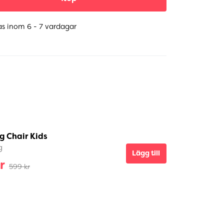
as inom 6 - 7 vardagar
g Chair Kids
g
Lägg till
r
599 kr