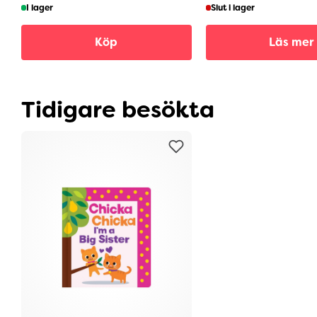
I lager
Slut i lager
Köp
Läs mer
Tidigare besökta