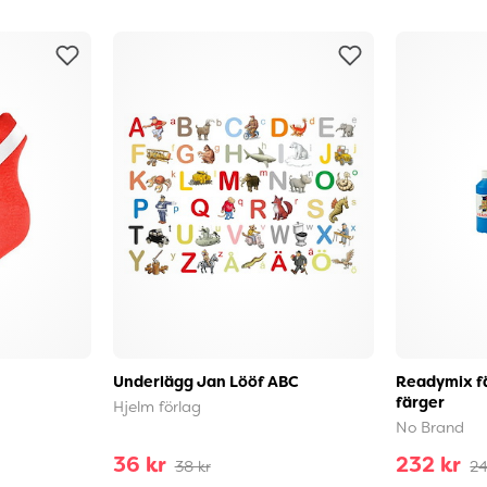
Underlägg Jan Lööf ABC
Readymix fä
färger
Hjelm förlag
No Brand
36 kr
232 kr
38 kr
24