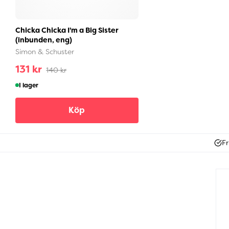
Chicka Chicka I'm a Big Sister
(inbunden, eng)
Simon & Schuster
131 kr
140 kr
I lager
Köp
Fr