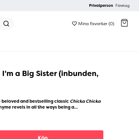
Privatperson
Företag
Mina favoriter (0)
Gå till kassan
I'm a Big Sister (inbunden,
e beloved and bestselling classic
Chicka Chicka
rhyme revels in all the ways being a...
Köp