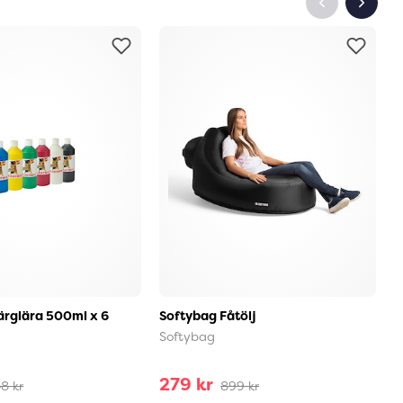
rglära 500ml x 6
Softybag Fåtölj
M
Softybag
D
279 kr
4
8 kr
899 kr