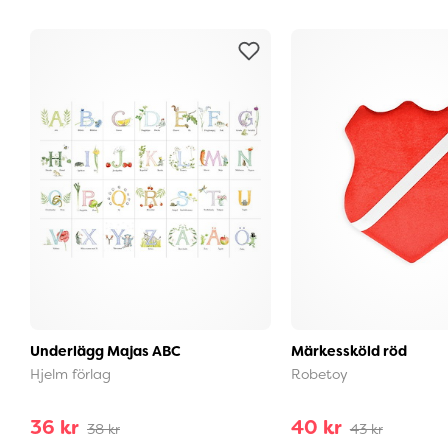
Underlägg Majas ABC
Märkessköld röd
Hjelm förlag
Robetoy
36 kr
40 kr
38 kr
43 kr