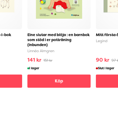
a-i-bok
Eine slutar med blöja : en barnbok
Mitt första å
som stöd i er potträning
Legind
(inbunden)
Linnéa Almgren
141 kr
90 kr
151 kr
97 
I lager
Slut i lager
Köp