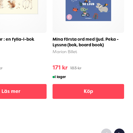
r : en fylla-i-bok
Mina första ord med ljud. Peka -
B
Lyssna (bok, board book)
E
Marion Billet
171 kr
3
kr
183 kr
I lager
Läs mer
Köp