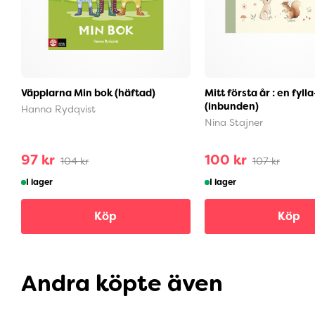
Väpplarna Min bok (häftad)
Mitt första år : en fyll
(inbunden)
Hanna Rydqvist
Nina Stajner
97 kr
100 kr
104 kr
107 kr
I lager
I lager
Köp
Köp
Andra köpte även