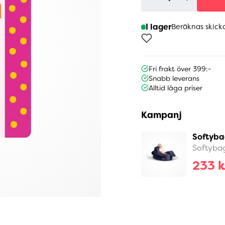
I lager
Beräknas skick
Fri frakt över 399:-
Snabb leverans
Alltid låga priser
Kampanj
Softyba
Softyba
233 k