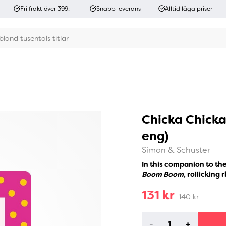
Fri frakt över 399:-
Snabb leverans
Alltid låga priser
Chicka Chicka 
eng)
Simon & Schuster
In this companion to th
Boom Boom
, rollicking 
131 kr
140 kr
-
+